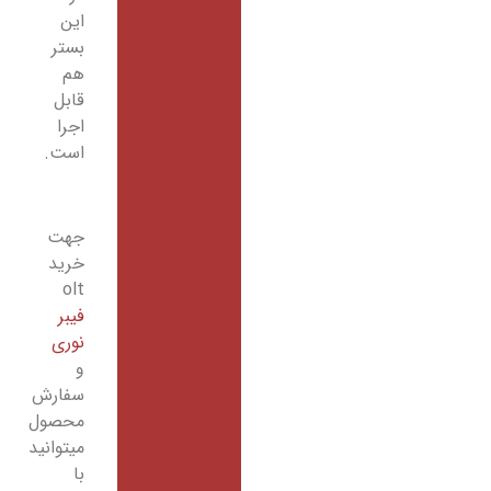
این
بستر
هم
قابل
اجرا
است.
جهت
خرید
olt
فیبر
نوری
و
سفارش
محصول
میتوانید
با