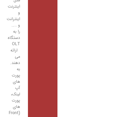
مثل
اینترنت
و
اینترانت
و …..
را به
دستگاه
OLT
ارائه
می
دهند.
به
پورت
های
آپ
لینک،
پورت
های
(Front