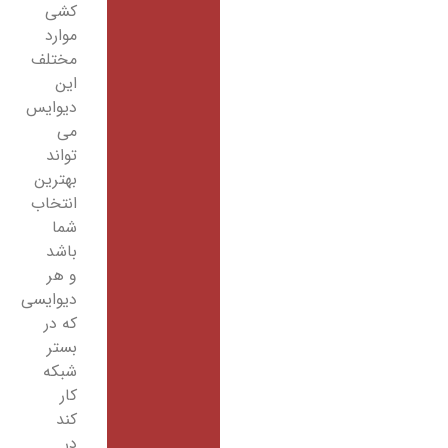
کشی
موارد
مختلف
این
دیوایس
می
تواند
بهترین
انتخاب
شما
باشد
و هر
دیوایسی
که در
بستر
شبکه
کار
کند
در