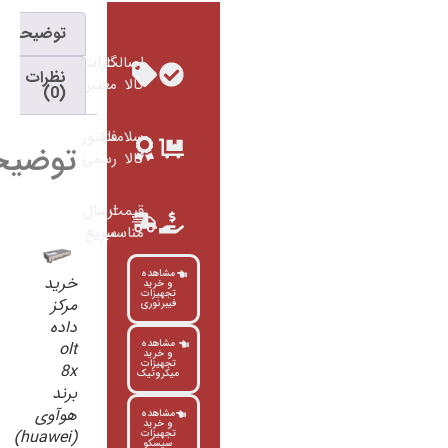
توضیحات
اصالت
گارانتی
نظرات
کالا
معتبر
(0)
سلامت
فاکتور
توضیحات
کالا
رسمی
قیمت
ارسال
مناسب
سریع
مشاهده
خرید
و خرید
تجهیزات
مرکز
فیبرنوری
داده
مشاهده
olt
و خرید
تجهیزات
8x
میکروتیک
برند
هوآوی
مشاهده
و خرید
(huawei)
تجهیزات
سیسکو