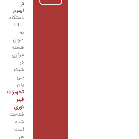
از
آیفوم
دستکاه
OLT
به
عنوان
هسته
مرکزی
در
شبکه
جی
پان
تجهیزات
فیبر
نوری
شناخته
شده
است.
هر