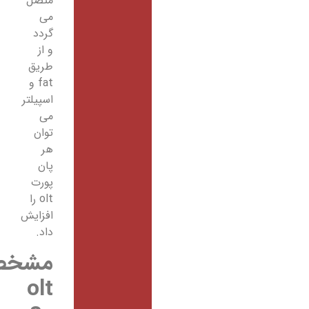
متصل
می
گردد
و از
طریق
fat و
اسپیلتر
می
توان
هر
پان
پورت
olt را
افزایش
داد.
مشخصات
olt