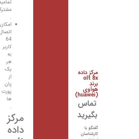
تمامیه
مشترکین
.
امکان
اتصال
64
کاربر
به
هر
یک
مرکز داده
از
olt 8x
برند
پان
هوآوی
پورت
(huawei)
ها
تماس
.
بگیرید
مرکز
داده
گفتگو با
کارشناسان