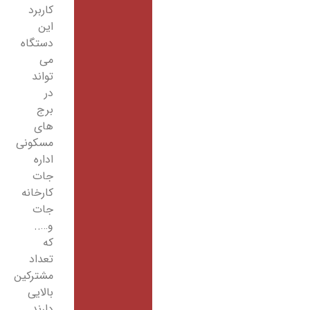
کاربرد
این
دستگاه
می
تواند
در
برج
های
مسکونی
اداره
جات
کارخانه
جات
و…..
که
تعداد
مشترکین
بالایی
دارند