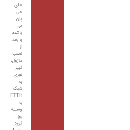
های
جی
پان
می
باشند
و بعد
از
نصب
ماژول،
فیبر
نوری
به
شبکه
FTTH
به
وسیله
پچ
کورد