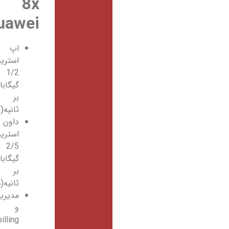
8x
huawei
اپ
استریم
1/2
گیگابایت
بر
ثانیه(اپلود).
داون
استریم
2/5
گیگابایت
بر
ثانیه(دانلود).
مدیریت
و
billing