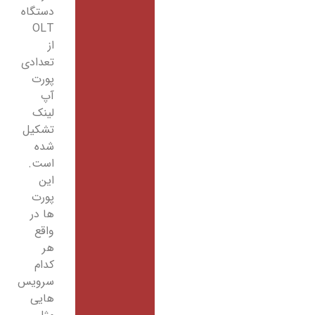
دستگاه
OLT
از
تعدادی
پورت
آپ
لینک
تشکیل
شده
است.
این
پورت
ها در
واقع
هر
کدام
سرویس
هایی