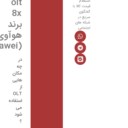
olt
استعلام
قیمت کالا با
8x
گفتگوی
سریع در
برند
شبکه های
اجتماعی
هوآوی
(huawei)
در
چه
مکان
هایی
از
OLT
استفاده
می
شود
؟