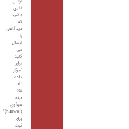
اولین
نفری
باشید
که
دیدگاهی
را
ارسال
می
کنید
برای
“مرکز
داده
olt
8x
برند
هوآوی
(huawei)”
برای
ثبت