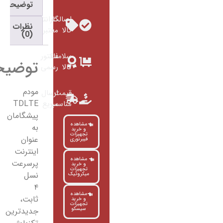
توضیحات
اصالت
گارانتی
نظرات
کالا
معتبر
(0)
سلامت
فاکتور
توضیحات
کالا
رسمی
مودم
قیمت
ارسال
TDLTE
مناسب
سریع
پیشگامان
مشاهده
به
و خرید
تجهیزات
عنوان
فیبرنوری
اینترنت
مشاهده
پرسرعت
و خرید
تجهیزات
نسل
میکروتیک
۴
مشاهده
ثابت،
و خرید
تجهیزات
سیسکو
جدیدترین