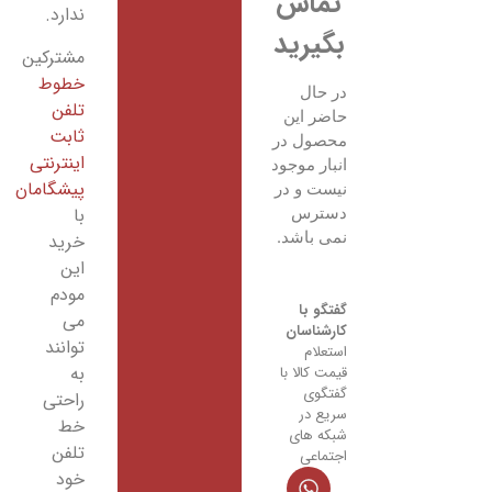
ندارد.
مشترکین
خطوط
تلفن
ثابت
اینترنتی
پیشگامان
با
خرید
این
مودم
می
توانند
به
راحتی
خط
تلفن
خود