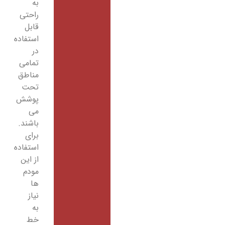
به
راحتی
قابل
استفاده
در
تمامی
مناطق
تحت
پوشش
می
باشند.
برای
استفاده
از این
مودم
ها
نیاز
به
خط