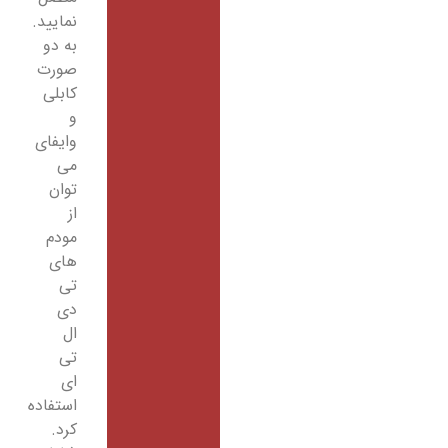
نمایید.
به دو
صورت
کابلی
و
وایفای
می
توان
از
مودم
های
تی
دی
ال
تی
ای
استفاده
کرد.