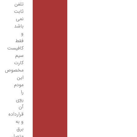
تلفن
ثابت
نمی
باشد
و
فقط
کافیست
سیم
کارت
مخصوص
این
مودم
را
روی
آن
قرارداده
و به
برق
متصل