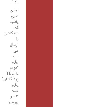
است.
اولین
نفری
باشید
که
دیدگاهی
را
ارسال
می
کنید
برای
“مودم
TDLTE
پیشگامان”
برای
ثبت
نقد و
بررسی