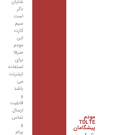
شایان
ذکر
است
سیم
کارت
این
مودم
صرفا
برای
استفاده
اینترنت
می
باشد
و
قابلیت
ارسال
تماس
و
پیام