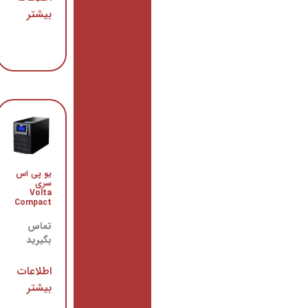
بیشتر
64.000
ریال
–
232.000
ریال
انتخاب گزینه ها
یو پی اس
سری
Volta
Compact
تماس
بگیرید
سینی ثابت رک HPA عمق 100
یک یونیت
اطلاعات
8.899.000
ریال
بیشتر