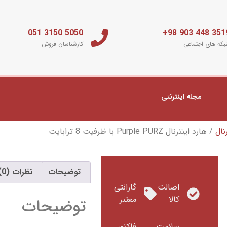
5050 3150 051
3519 448 903 
که های اجتماعی
کارشناسان فروش
مجله اینترنتی
نال
/ هارد اینترنال Purple PURZ با ظرفیت 8 ترابایت
توضیحات
نظرات (0)
اصالت
گارانتی
کالا
معتبر
توضیحات
سلامت
فاکتور