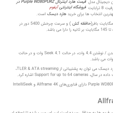
قیمت هارد اینترنال Purple WD80PURZ در
ن دیجیتال مدل
فروشگاه اینترنتی
آیفوم
Purple WD80PURZ با ظرفیت 8 ترابایت
هارد دیسک
است.
حافظه کش
) و سرعت چرخش 5400 دور در
ی باشد.
توان مصرفی در حالت خواندن / نوشتن 4.4 وات، در حالت Seek 4.1 وات و در حالت
از دیگر ویژگی های این هارد دیسک می توان به پشتیبانی از TLER & ATA streaming،
هارد دیسک اینترنال Purple WD80PURZ دارای فناوری‌های Allframe 4K و IntelliSeek
ن فریم ها به حداقل رسیده است این امر سبب شده تا لحظه ای