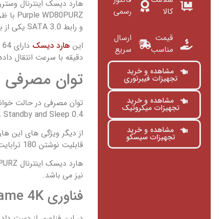
هارد دیسک اینترنال وستر
کالا
رسمی
و رابط SATA 3.0 یکی از بهترین انتخاب ها برای خرید
قیمت
ارسال
این
هارد دیسک
دارای 64 مگابایت بافر(
مناسب
سریع
دقیقه با سرعت انتقال داده تا 145 مگابایت بر ثانیه را دارا م
مشاهده و خرید
توان مصرفی
تجهیزات فیبرنوری
مشاهده و خرید
تجهیزات میکروتیک
Standby and Sleep 0.4 وات می باشد.
مشاهده و خرید
تجهیزات سیسکو
قابلیت نوشتن 180 ترابایت داده در سال، Support for up to 64 cameras اشاره کرد.
نیز می باشد.
فناوری‌ Allframe 4K
در این فناوری از دست داد