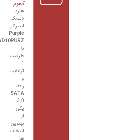
آیفوم
هارد
دیسک
اینترنال
Purple
WD10PURZ
با
ظرفیت
1
ترابایت
و
رابط
SATA
3.0
یکی
از
بهترین
انتخاب
ها