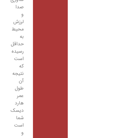
صدا
و
لرزش
محیط
به
حداقل
رسیده
است
که
نتیجه
آن
طول
عمر
هارد
دیسک
شما
است
و