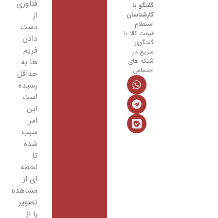
فناوری
از
دست
دادن
فریم
ها به
حداقل
رسیده
است
این
امر
سبب
شده
تا
لحظه
ای از
مشاهده
تصویر
را از