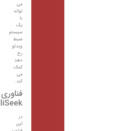
می
تواند
با
یک
سیستم
ضبط
ویدئو
رخ
دهد
کمک
می
کند.
فناوری‌
IntelliSeek
در
این
فناوری