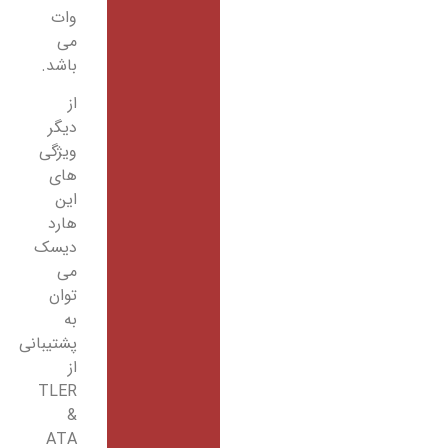
وات
می
باشد.
از
دیگر
ویژگی
های
این
هارد
دیسک
می
توان
به
پشتیبانی
از
TLER
&
ATA