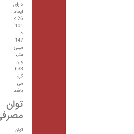
دارای
ایعاد
26 ×
101
×
147
میلی
‌متر،
وزن
638
گرم
می
باشد.
توان
مصرفی
توان