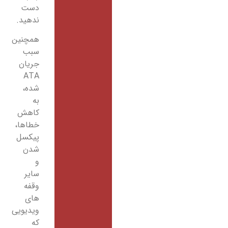
دست
ندهید.
همچنین
سبب
جریان
ATA
شده،
به
کاهش
خطاها،
پیکسل
شدن
و
سایر
وقفه
های
ویدیویی
که