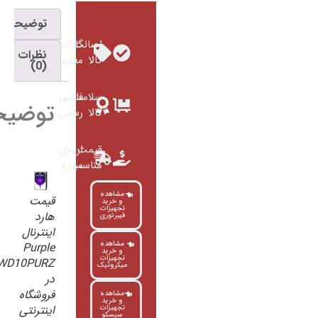
توضیحات
اصالت
گارانتی
نظرات
کالا
معتبر
(0)
سلامت
فاکتور
توضیحات
کالا
رسمی
قیمت
ارسال
مناسب
سریع
مشاهده
قیمت
و خرید
تجهیزات
هارد
فیبرنوری
اینترنال
مشاهده
Purple
و خرید
تجهیزات
WD10PURZ
میکروتیک
در
فروشگاه
مشاهده
و خرید
اینترنتی
تجهیزات
سیسکو