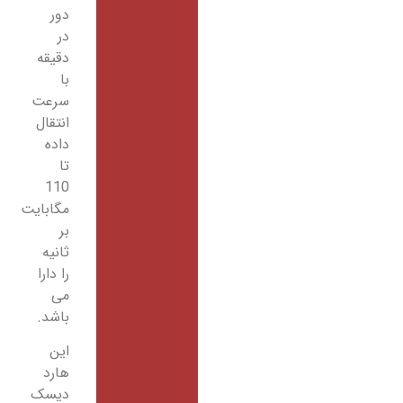
دور
در
دقیقه
با
سرعت
انتقال
داده
تا
110
مگابایت
بر
ثانیه
را دارا
می
باشد.
این
هارد
دیسک