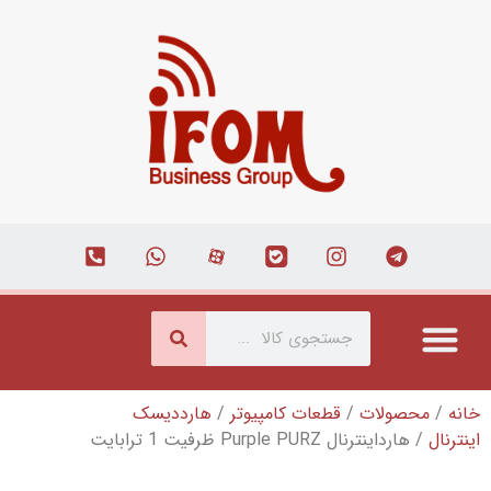
وتر
/
هارددیسک