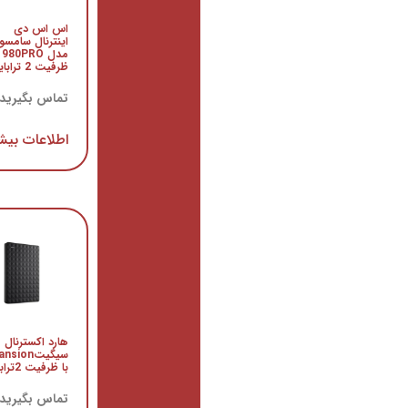
اس اس دی
منبع تغذیه کامپیوتر
اینترنال سامسونگ
گرین مدل
مدل 980PRO
GP380A-HED
ظرفیت 2 ترابایت
تماس بگیرید
تماس بگیرید
اطلاعات بیشتر
اطلاعات بیشتر
هارد اکسترنال
هارد دیسک اینترنال
سیگیتExpansion
توشیبا V300 Video
با ظرفیت 2ترابایت
29.700.000
ریال
تماس بگیرید