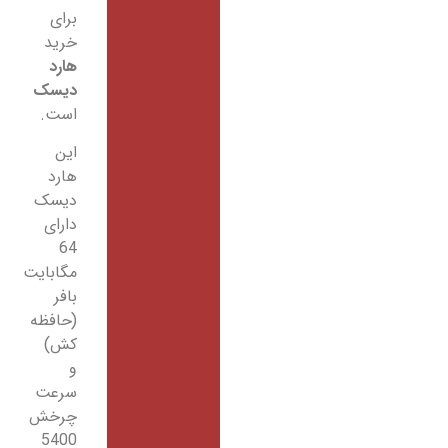
برای
خرید
هارد
دیسک
است.
این
هارد
دیسک
دارای
64
مگابایت
بافر
(حافظه
کش)
و
سرعت
چرخش
5400