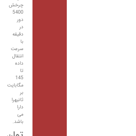
چرخش
5400
دور
در
دقیقه
با
سرعت
انتقال
داده
تا
145
مگابایت
بر
ثانیهرا
دارا
می
باشد.
توان