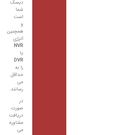
دیسک
شما
است
و
همچنین
انرژی
NVR
یا
DVR
را به
حداقل
می
رسانند.
در
صورت
دریافت
مشاوره
می