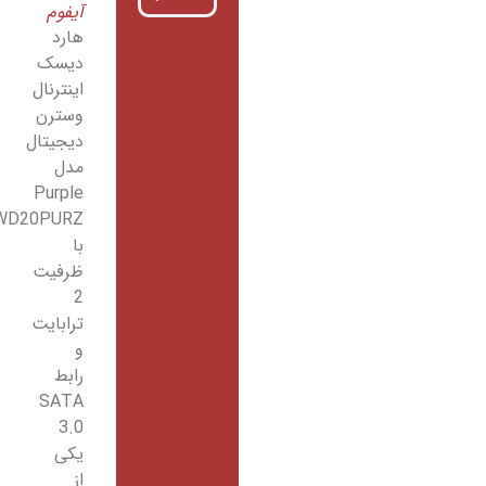
آیفوم
هارد
دیسک
اینترنال
وسترن
دیجیتال
مدل
Purple
WD20PURZ
با
ظرفیت
2
ترابایت
و
رابط
SATA
3.0
یکی
از