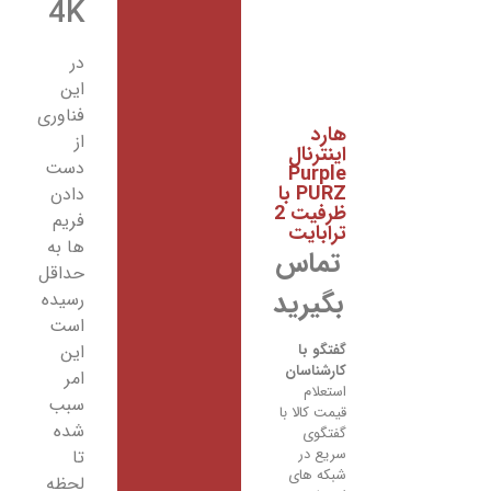
4K
در
این
فناوری
ارد
از
نترنال
دست
Purpl
PURZ با
دادن
ظرفیت 2
فریم
رابایت
ها به
ماس
حداقل
گیرید
رسیده
است
این
تگو با
رشناسان
امر
تعلام
سبب
مت کالا با
شده
تگوی
یع در
تا
که های
لحظه