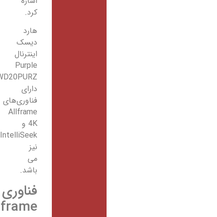
اشاره
کرد.
هارد
دیسک
اینترنال
Purple
WD20PURZ
دارای
فناوری‌های
Allframe
4K و
IntelliSeek
نیز
می
باشد.
فناوری‌
Allframe