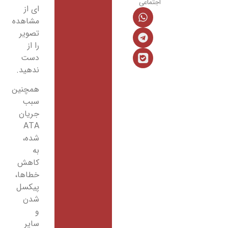
تماعی
ای از
مشاهده
تصویر
را از
دست
ندهید.
همچنین
سبب
جریان
ATA
شده،
به
کاهش
خطاها،
پیکسل
شدن
و
سایر