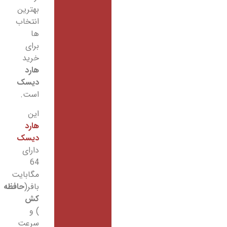
بهترین
انتخاب
ها
برای
خرید
هارد
دیسک
است.
این
هارد
دیسک
دارای
64
مگابایت
بافر(
حافظه
کش
) و
سرعت