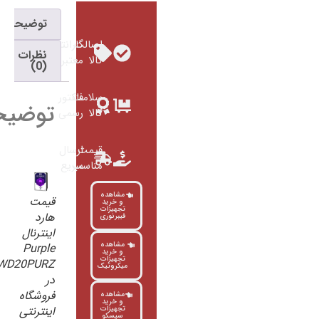
توضیحات
اصالت
گارانتی
نظرات
کالا
معتبر
(0)
سلامت
فاکتور
توضیحات
کالا
رسمی
قیمت
ارسال
مناسب
سریع
مشاهده
قیمت
و خرید
تجهیزات
هارد
فیبرنوری
اینترنال
مشاهده
Purple
و خرید
تجهیزات
WD20PURZ
میکروتیک
در
فروشگاه
مشاهده
و خرید
اینترنتی
تجهیزات
سیسکو