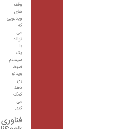
وقفه
های
ویدیویی
که
می
تواند
با
یک
سیستم
ضبط
ویدئو
رخ
دهد
کمک
می
کند.
فناوری‌