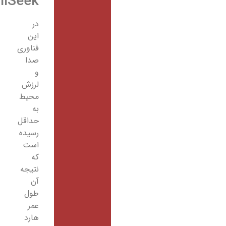
IntelliSeek
در
این
فناوری
صدا
و
لرزش
محیط
به
حداقل
رسیده
است
که
نتیجه
آن
طول
عمر
هارد