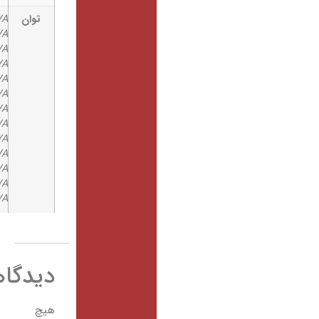
توان
100KVA/100000VA
10KVA/10000VA
120KVA/120000VA
15KVA/15000VA
160KVA/160000VA
200KVA/200000VA
20KVA/20000VA
250KVA/250000VA
300KVA/300000VA
30KVA/30000VA
40KVA/40000VA
60KVA/60000VA
80KVA/80000VA
دیدگاهها
هیچ