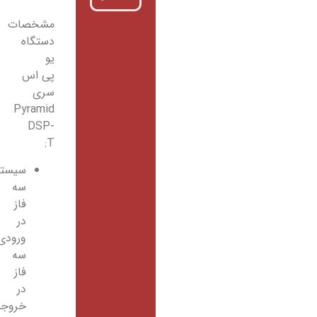
مشخصات
دستگاه
یو
پی اس
سری
Pyramid
DSP-
T:
سیستم
سه
فاز
در
ورودی،
سه
فاز
در
خروجی