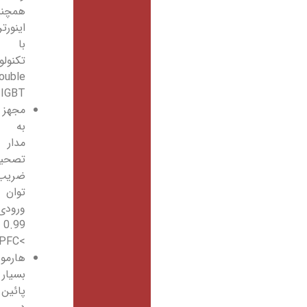
همچنین
اینورتر
با
تکنولوژی
Double
IGBT
مجهز
به
مدار
تصحیح
ضریب
توان
ورودی
0.99
>PFC
هارمونیک
بسیار
پائین