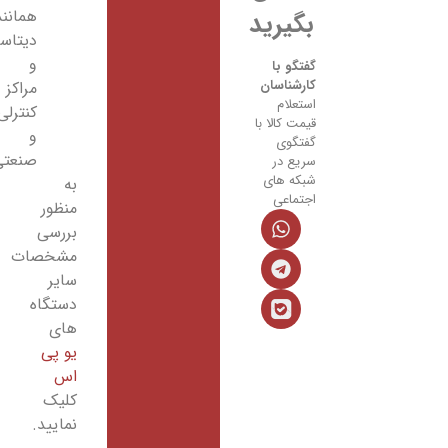
همانند
بگیرید
دیتاسنترها
و
گفتگو با
کارشناسان
مراکز
استعلام
کنترلی
قیمت کالا با
و
گفتگوی
صنعتی
سریع در
شبکه های
به
اجتماعی
منظور
بررسی
مشخصات
سایر
دستگاه
های
یو پی
اس
کلیک
نمایید.