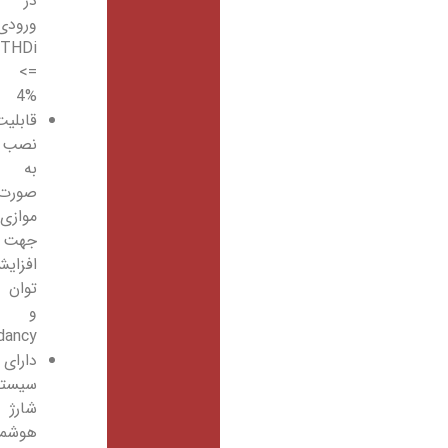
در
ورودی
THDi
<=
4%
قابلیت
نصب
به
صورت
موازی
جهت
افزایش
توان
و
Redundancy
دارای
سیستم
شارژ
هوشمند