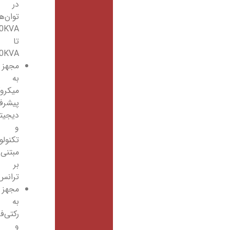
در
توان‌های
10KVA
تا
300KVA
مجهز
به
میکروکنترلرهای
پیشرفته
دیجیتالDSP
و
تکنولوژی
مبتنی
بر
ترانس
مجهز
به
رکتی‌فایر
و