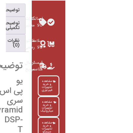
توضیحات
اصالت
گارانتی
توضیحات
کالا
معتبر
تکمیلی
نظرات
سلامت
فاکتور
(0)
کالا
رسمی
توضیحات
قیمت
ارسال
مناسب
سریع
یو
مشاهده
و خرید
پی اس
تجهیزات
فیبرنوری
سری
مشاهده
و خرید
Pyramid
تجهیزات
میکروتیک
DSP-
مشاهده
T
و خرید
تجهیزات
سیسکو