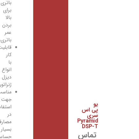
باتری
برای
بالا
بردن
عمر
باتری‌ها
قابلیت
کار
با
انواع
دیزل
ژنراتور
مناسب
جهت
یو
استفاده
پی اس
در
سری
Pyramid
مصارف
DSP-T
بسیار
تماس
حساس