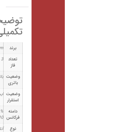
توضیحات
تکمیلی
برند
inform
تعداد
3 ورودی / 3 خروجی
فاز
وضعیت
باتری خارجی
باتری
وضعیت
ایستاده (T)
استقرار
دامنه
50Hz / 60Hz ± %
فرکانس
10
نوع
آنلاین