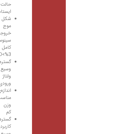
حالت
ایستاده
شکل
موج
خروجی
سینوسی
کامل
THD<%3
گستره‌ی
وسیع
ولتاژ
ورودی
اندازه‌ی
مناسب،
وزن
کم
گستره‌ی
کاربردی
وسیع