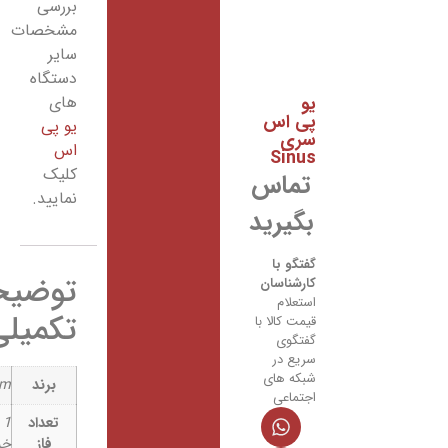
بررسی
مشخصات
سایر
دستگاه
یو
های
پی اس
یو پی
سری
اس
Sinus
کلیک
تماس
نمایید.
بگیرید
گفتگو با
توضیحات
کارشناسان
استعلام
تکمیلی
قیمت کالا با
گفتگوی
سریع در
شبکه های
برند
inform
اجتماعی
تعداد
1 ورودی / 1
فاز
خروجی