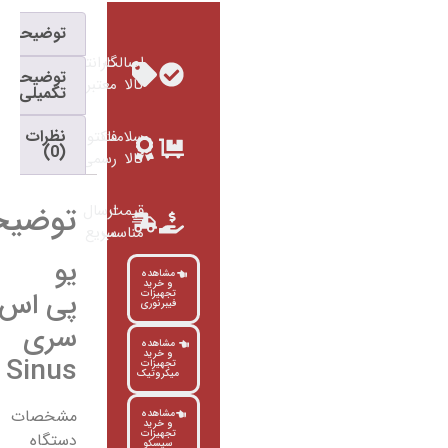
توضیحات
اصالت
گارانتی
توضیحات
کالا
معتبر
تکمیلی
نظرات
سلامت
فاکتور
(0)
کالا
رسمی
توضیحات
قیمت
ارسال
مناسب
سریع
یو
مشاهده
و خرید
پی اس
تجهیزات
فیبرنوری
سری
مشاهده
و خرید
Sinus
تجهیزات
میکروتیک
مشخصات
مشاهده
و خرید
تجهیزات
دستگاه
سیسکو