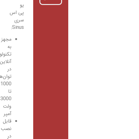
یو
پی اس
سری
Sinus:
مجهز
به
تکنولوژی
آنلاین
در
توان‌های
1000
تا
3000
ولت
آمپر
قابل
نصب
در