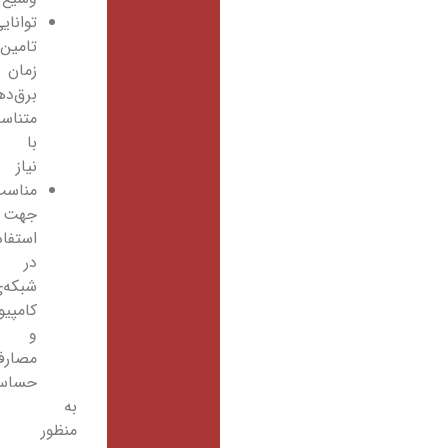
توانایی
تامین
زمان
برق‌دهی
متناسب
با
نیاز
مناسب
جهت
استفاده
در
شبکه‌ی
کامپیوتر
و
مصارف
حساس
به
منظور