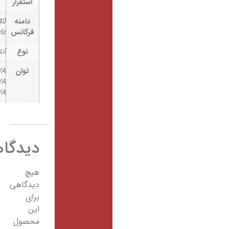
استقرار
دامنه
40 Hz ~ 70
فرکانس
Hz
نوع
آنلاین
توان
1KVA/1000VA
2KVA/2000VA
3KVA/3000VA
دیدگاهها
هیچ
دیدگاهی
برای
این
محصول