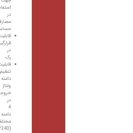
جهت
استفاده
در
مصارف
حساس
قابلیت
قرارگیری
در
رک
قابلیت
تنظیم
دامنه
ولتاژ
خروجی
در
4
دامنه
مختلف
(208/220/230/240)