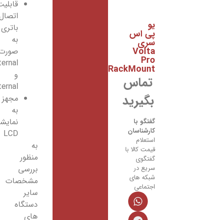
قابلیت
اتصال
یو
باتری
پی اس
به
سری
Volta
صورت
Pro
Internal
RackMount
و
تماس
External
بگیرید
مجهز
به
نمایشگر
گفتگو با
کارشناسان
LCD
استعلام
به
قیمت کالا با
منظور
گفتگوی
سریع در
بررسی
شبکه های
مشخصات
اجتماعی
سایر
دستگاه
های