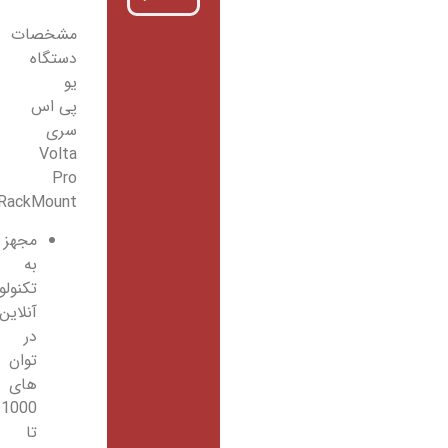
مشخصات
دستگاه
یو
پی اس
سری
Volta
Pro
RackMount:
مجهز
به
تکنولوژی
آنلاین
در
توان
های
1000
تا