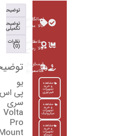
توضیحات
اصالت
گارانتی
توضیحات
کالا
معتبر
تکمیلی
نظرات
سلامت
فاکتور
(0)
کالا
رسمی
توضیحات
قیمت
ارسال
مناسب
سریع
یو
مشاهده
و خرید
پی اس
تجهیزات
فیبرنوری
سری
مشاهده
و خرید
Volta
تجهیزات
میکروتیک
Pro
مشاهده
RackMount
و خرید
تجهیزات
سیسکو