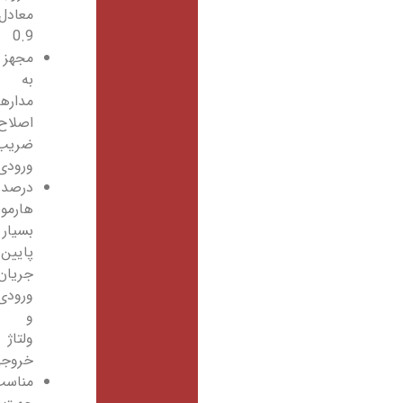
معادل
0.9
مجهز
به
مدارهای
اصلاح
ضریب
ورودی
درصد
هارمونیک
بسیار
پایین
جریان
ورودی
و
ولتاژ
خروجی
مناسب