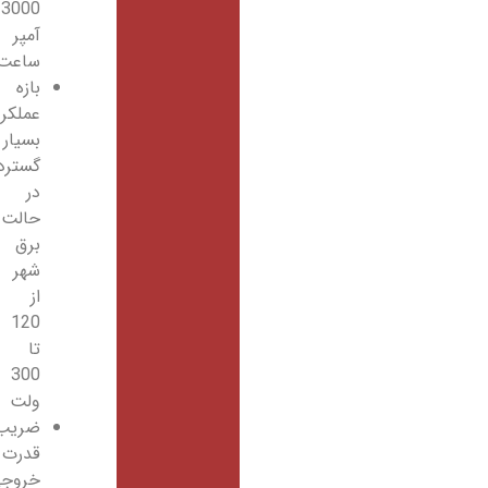
3000
آمپر
ساعت
بازه
عملکردی
بسیار
گسترده
در
حالت
برق
شهر
از
120
تا
300
ولت
ضریب
قدرت
خروجی