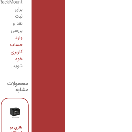
RackMount”
برای
ثبت
نقد و
بررسی
وارد
حساب
کاربری
خود
شوید.
محصولات
مشابه
باتری یو
یو
پی اس
پی اس