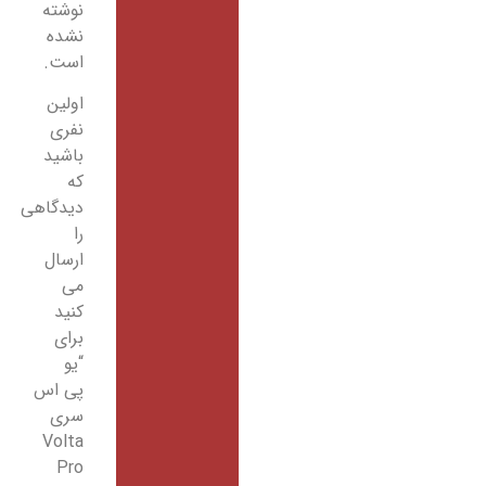
نوشته
نشده
است.
اولین
نفری
باشید
که
دیدگاهی
را
ارسال
می
کنید
برای
“یو
پی اس
سری
Volta
Pro