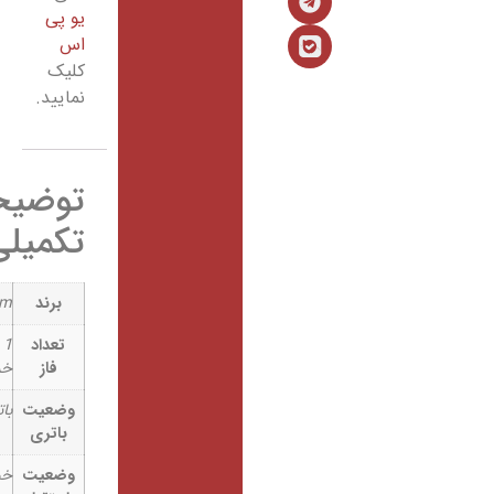
یو پی
اس
کلیک
نمایید.
توضیحات
تکمیلی
برند
inform
تعداد
1 ورودی / 1
فاز
خروجی
وضعیت
باتری خارجی
باتری
وضعیت
خوابیده (R)