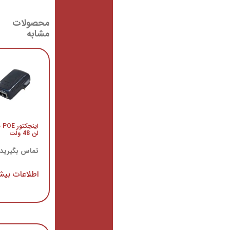
محصولات
مشابه
روتربرد
RB951g-
2HND
میکروتیک
اینجکتور POE نت
لن 48 ولت
تماس
بگیرید
تماس بگیرید
اطلاعات
اطلاعات بیشتر
بیشتر