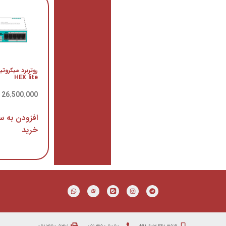
تلفن
تحت
شبکه
cisco
روتربرد میکروتیک
7942
HEX lite
سیسکو
26.500.000
ریال
تماس
بگیرید
افزودن به سبد
خرید
اطلاعات
بیشتر