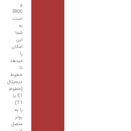
و
3800
است،
به
شما
این
امکان
را
میدهد
تا
خطوط
دیجیتال
(خطوط
E1 یا
T1)
را به
روتر
متصل
کنید.