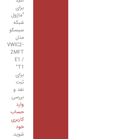
کنید
برای
“ماژول
شبکه
سیسکو
مدل
VWIC2-
2MFT
E1 /
T1”
برای
ثبت
نقد و
بررسی
وارد
حساب
کاربری
خود
شوید.