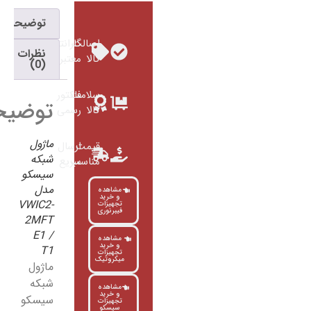
توضیحات
اصالت
گارانتی
نظرات
کالا
معتبر
(0)
سلامت
فاکتور
توضیحات
کالا
رسمی
ماژول
قیمت
ارسال
شبکه
مناسب
سریع
سیسکو
مدل
مشاهده
و خرید
VWIC2-
تجهیزات
فیبرنوری
2MFT
E1 /
مشاهده
و خرید
T1
تجهیزات
میکروتیک
ماژول
شبکه
مشاهده
و خرید
سیسکو
تجهیزات
سیسکو