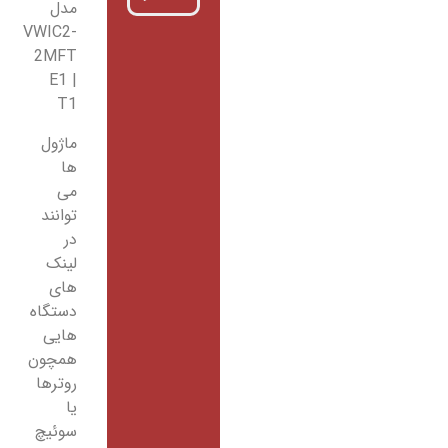
مدل
VWIC2-
2MFT
E1 |
T1
ماژول
ها
می
توانند
در
لینک
های
دستگاه
هایی
همچون
روترها
یا
سوئیچ