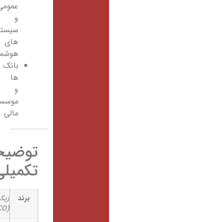
عمومی
و
سیستم
های
هوشمند
بانک
ها
و
موسسات
مالی
توضیحات
تکمیلی
برند
زیکو
(ZICO)