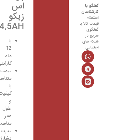
اس
گفتگو با
کارشناسان
زیکو
استعلام
4.5AH
قیمت کالا با
گفتگوی
سریع در
با
شبکه های
اجتماعی
12
ماه
گارانتی
قیمت
متناسب
با
کیفیت
و
طول
عمر
مناسب
قدرت
دشارژ