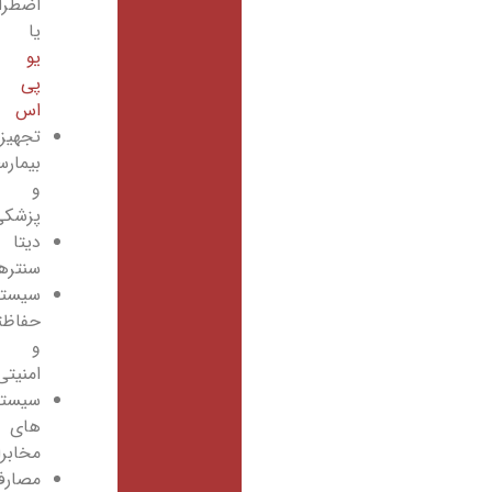
اضطراری
یا
یو
پی
اس
تجهیزات
بیمارستانی
و
پزشکی
دیتا
سنترها
سیستم‌های
حفاظتی
و
امنیتی
سیستم
های
مخابراتی
مصارف