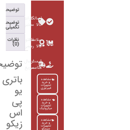
توضیحات
اصالت
گارانتی
توضیحات
کالا
معتبر
تکمیلی
نظرات
سلامت
فاکتور
(0)
کالا
رسمی
توضیحات
قیمت
ارسال
مناسب
سریع
باتری
مشاهده
و خرید
تجهیزات
یو
فیبرنوری
پی
مشاهده
و خرید
تجهیزات
اس
میکروتیک
زیکو
مشاهده
و خرید
تجهیزات
سیسکو