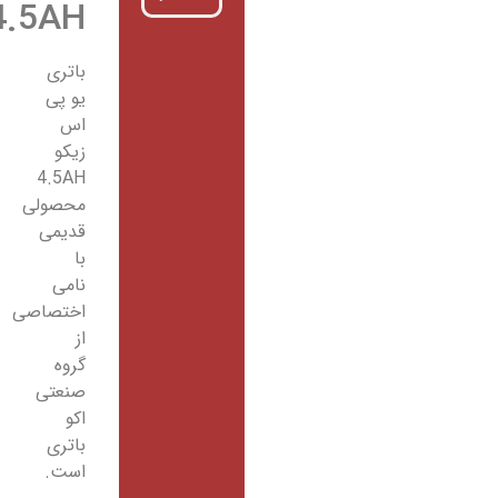
4.5AH
باتری
یو پی
اس
زیکو
4.5AH
محصولی
قدیمی
با
نامی
اختصاصی
از
گروه
صنعتی
اکو
باتری
است.