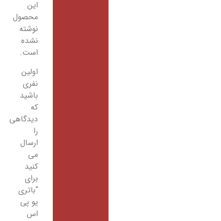
این
محصول
نوشته
نشده
است.
اولین
نفری
باشید
که
دیدگاهی
را
ارسال
می
کنید
برای
“باتری
یو پی
اس