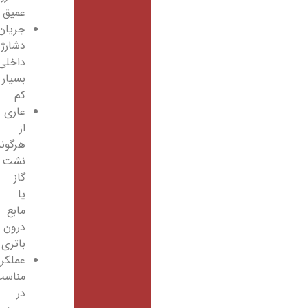
عمیق
جریان
دشارژ
داخلی
بسیار
کم
عاری
از
هرگونه
نشت
گاز
یا
مابع
درون
باتری
عملکرد
مناسب
در