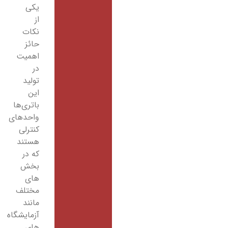
یکی
از
نکات
حائز
اهمیت
در
تولید
این
باتری‌ها
واحدهای
کنترلی
هستند
که در
بخش
های
مختلف
مانند
آزمایشگاه
های