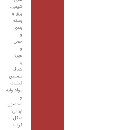
شیمی،
برق و
بسته
بندی
و
حمل
و
غیره
با
هدف
تضمین
کیفیت
مواداولیه
و
محصول
نهایی
شکل
گرفته