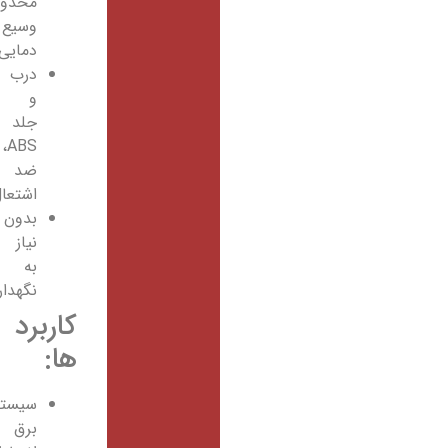
محدوده
وسیع
دمایی
درب
و
جلد
ABS،
ضد
اشتعال
بدون
نیاز
به
نگهداری
کاربرد
ها:
سیستم‌های
برق