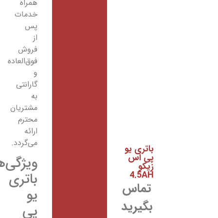
همراه
خدمات
پس
از
فروش
فوق‌العاده
و
گارانتی
به
مشتریان
محترم
ارائه
می‌گردد.
باتری یو
پی اس
ویژگی‌های
زیکو
4.5AH
باتری
تماس
یو
بگیرید
پی