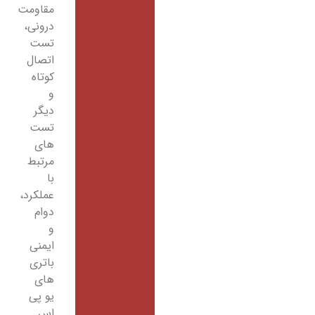
مقاومت
درونی،
تست
اتصال
کوتاه
و
دیگر
تست
های
مرتبط
با
عملکرد،
دوام
و
ایمنی
باتری
های
یو پی
اس