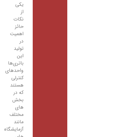
یکی
از
نکات
حائز
اهمیت
در
تولید
این
باتری‌ها
واحدهای
کنترلی
هستند
که در
بخش
های
مختلف
مانند
آزمایشگاه
های