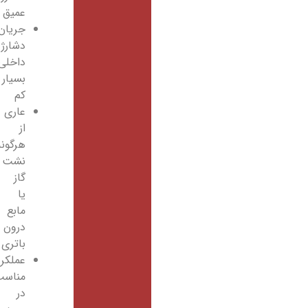
عمیق
جریان
دشارژ
داخلی
بسیار
کم
عاری
از
هرگونه
نشت
گاز
یا
مابع
درون
باتری
عملکرد
مناسب
در