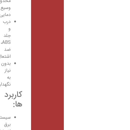
محدوده
وسیع
دمایی
درب
و
جلد
ABS،
ضد
اشتعال
بدون
نیاز
به
نگهداری
کاربرد
ها:
سیستم‌های
برق