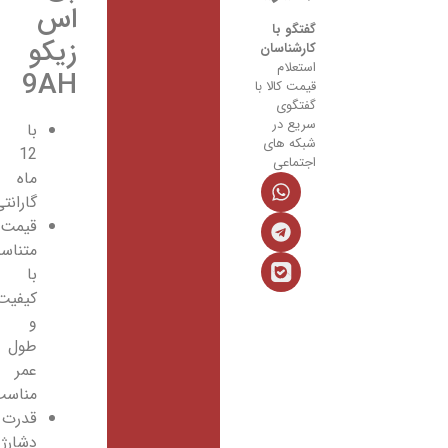
اس
گفتگو با
زیکو
کارشناسان
استعلام
9AH
قیمت کالا با
گفتگوی
سریع در
با
شبکه های
12
اجتماعی
ماه
گارانتی
قیمت
متناسب
با
کیفیت
و
طول
عمر
مناسب
قدرت
دشارژ