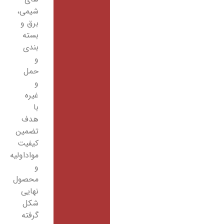
شیمی،
برق و
بسته
بندی
و
حمل
و
غیره
با
هدف
تضمین
کیفیت
مواداولیه
و
محصول
نهایی
شکل
گرفته