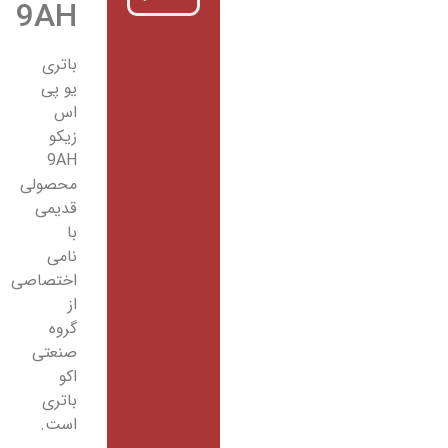
9AH
باتری
یو پی
اس
زیکو
9AH
محصولی
قدیمی
با
نامی
اختصاصی
از
گروه
صنعتی
اکو
باتری
است.