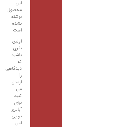
این
محصول
نوشته
نشده
است.
اولین
نفری
باشید
که
دیدگاهی
را
ارسال
می
کنید
برای
“باتری
یو پی
اس