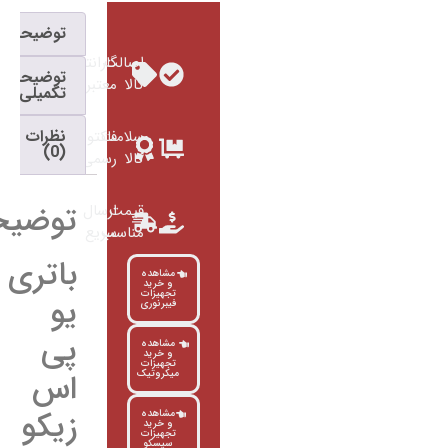
توضیحات
اصالت
گارانتی
توضیحات
کالا
معتبر
تکمیلی
نظرات
سلامت
فاکتور
(0)
کالا
رسمی
توضیحات
قیمت
ارسال
مناسب
سریع
باتری
مشاهده
و خرید
تجهیزات
یو
فیبرنوری
پی
مشاهده
و خرید
تجهیزات
اس
میکروتیک
زیکو
مشاهده
و خرید
تجهیزات
سیسکو