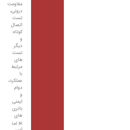
مقاومت
درونی،
تست
اتصال
کوتاه
و
دیگر
تست
های
مرتبط
با
عملکرد،
دوام
و
ایمنی
باتری
های
یو پی
اس