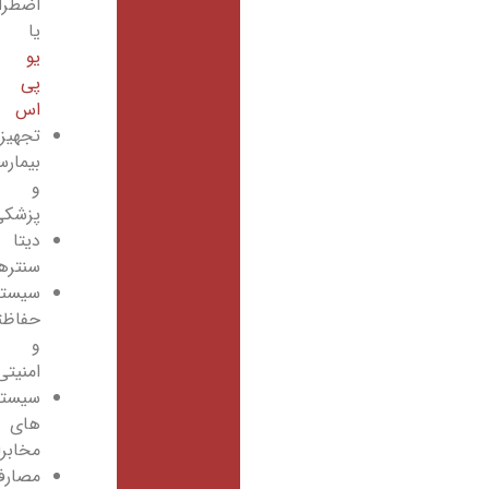
اضطراری
یا
یو
پی
اس
تجهیزات
بیمارستانی
و
پزشکی
دیتا
سنترها
سیستم‌های
حفاظتی
و
امنیتی
سیستم
های
مخابراتی
مصارف