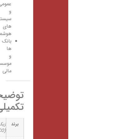
عمومی
و
سیستم
های
هوشمند
بانک
ها
و
موسسات
مالی
توضیحات
تکمیلی
برند
زیکو
(ZICO)