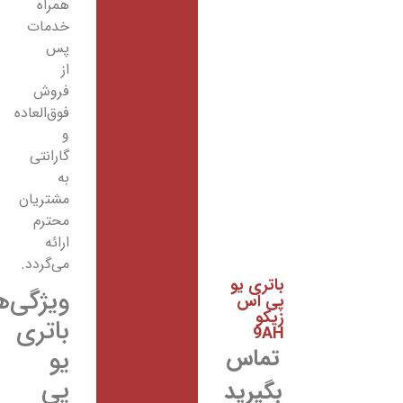
همراه
خدمات
پس
از
فروش
فوق‌العاده
و
گارانتی
به
مشتریان
محترم
ارائه
می‌گردد.
باتری یو
ویژگی‌های
پی اس
زیکو
باتری
9AH
تماس
یو
پی
بگیرید