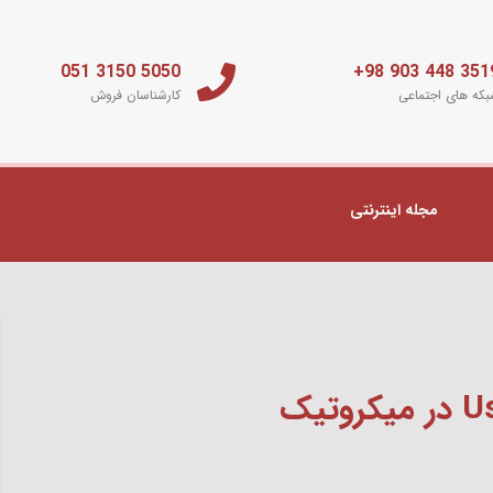
5050 3150 051
3519 448 903 
که های اجتماعی
کارشناسان فروش
مجله اینترنتی