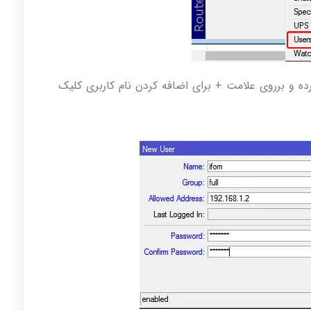
 سربرگ users را انتخاب کرده و برروی علامت + برای اضافه کردن نام کاربری کلیک