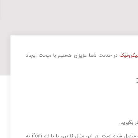
یکروتیک
در خدمت شما عزیزان هستیم با مبحث ایجاد
User-name: نام کاربری است که به میکروتیک متصل شده است .در این مثال کاربری با با نام ifom به