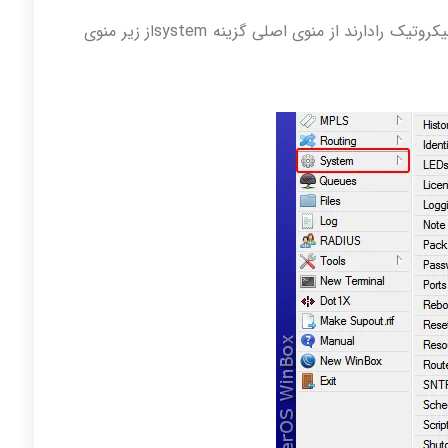
برای تعریف کاربرانی که اجازه login شدن به میکروتیک رادارند از منوی اصلی گزینه systemاز زیر منوی