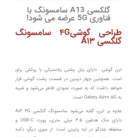
گلکسی A13 سامسونگ با
فناوری 5G عرضه می شود!
طراحی گوشی۴G سامسونگ
گلکسی A۱۳
این گوشی دارای پنل پشتی پلاستیکی با روکش براق
است. همچنین چهار دوبین در قسمت پشت گوشی قرار
خواهد داشت که به صورت عمودی ظاهر می‌شود و شبیه
به Galaxy A۵۲s ۵G است.
علاوه بر این، گفته می‌شود سامسونگ گلکسی A۱۳ ۴G
دارای جک هدفون ۳.۵ میلی متری، پورت USB-C و
محفظه بلندگو در لبه پایینی است. از سوی دیگر، دکمه