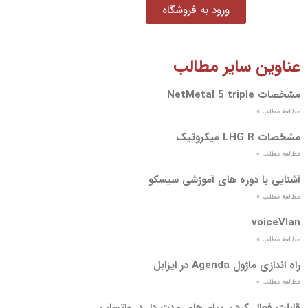
ورود به فروشگاه
عناوین سایر مطالب
مشخصات NetMetal 5 triple
مطالعه مطلب »
مشخصات LHG R میکروتیک
مطالعه مطلب »
آشنایی با دوره های آموزشی سیسکو
مطالعه مطلب »
voiceVlan
مطالعه مطلب »
راه اندازی ماژول Agenda در ایزابل
مطالعه مطلب »
قابلت فعال کردن پیام های مدت دار در واتساپ