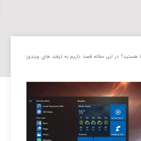
با ترفندهای کار با ویندوز 10 آشنا هستید؟ در این مقاله قصد داریم به ترفند های ویندوز