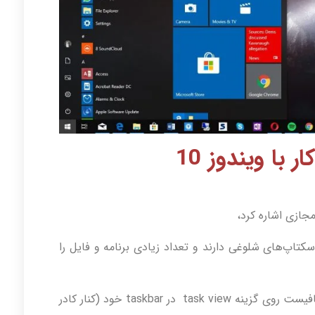
 با ویندوز 10
اپ‌های شلوغی دارند و تعداد زیادی برنامه و فایل را
استفاده از این قابلیت بسیار آسان است تنها کافیست روی گزینه task view در taskbar خود (کنار کادر