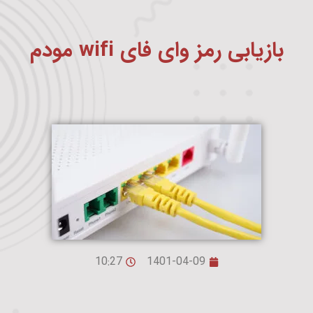
بازیابی رمز وای فای wifi مودم
10:27
1401-04-09