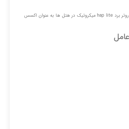
یکی از کاربرد های دیگر این تجهیز استفاده از روتر برد hap lite میکروتیک در هتل ها به عنوان اکسس
عامل