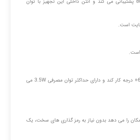
این تجهیز از استاندارد بی سیم 802.11b/g/n پشتیبانی می کند و آنتن داخلی این تجهیز با توان
این محصول می تواند در دمای 20-درجه تا 60+ درجه کار کند و دارای حداکثر توان مصرفی 3.5W می
دکمه WPS به شما این امکان را می دهد بدون نیاز به رمز گذاری های سخت، یک