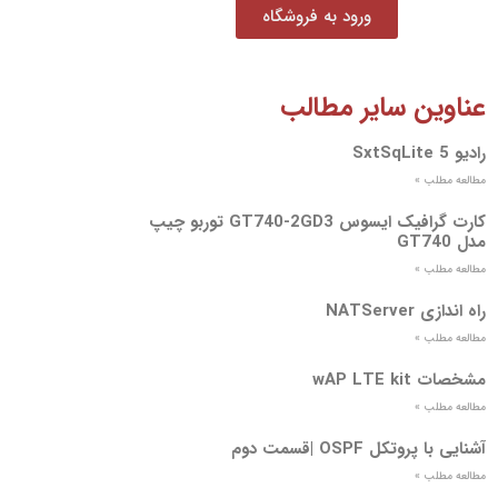
ورود به فروشگاه
عناوین سایر مطالب
رادیو SxtSqLite 5
مطالعه مطلب »
کارت گرافیک ایسوس GT740-2GD3 توربو چیپ
مدل GT740
مطالعه مطلب »
راه اندازی NATServer
مطالعه مطلب »
مشخصات wAP LTE kit
مطالعه مطلب »
آشنایی با پروتکل OSPF |قسمت دوم
مطالعه مطلب »