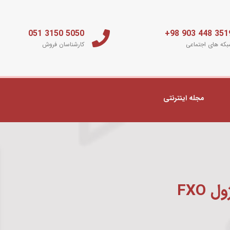
5050 3150 051
3519 448 903 
که های اجتماعی
کارشناسان فروش
مجله اینترنتی
ل FXO