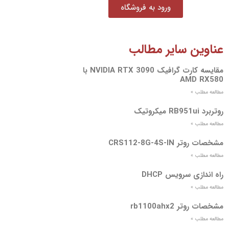
ورود به فروشگاه
عناوین سایر مطالب
مقایسه کارت گرافیک NVIDIA RTX 3090 با
AMD RX580
مطالعه مطلب »
روتربرد RB951ui میکروتیک
مطالعه مطلب »
مشخصات روتر CRS112-8G-4S-IN
مطالعه مطلب »
راه اندازی سرویس DHCP
مطالعه مطلب »
مشخصات روتر rb1100ahx2
مطالعه مطلب »