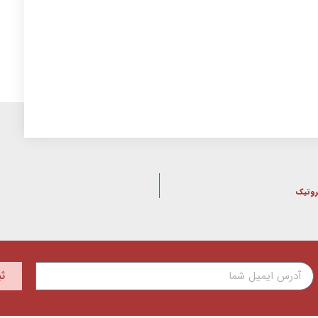
روتیک
ث