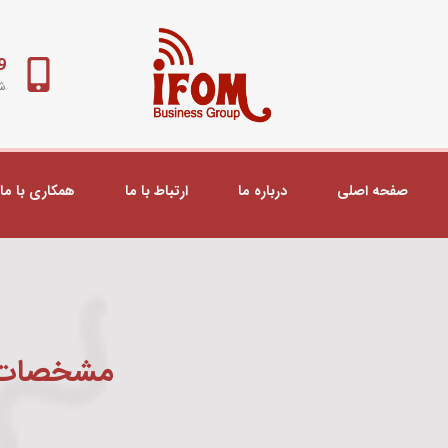
98+
شب
صفحه اصلی
درباره ما
ارتباط با ما
همکاری با ما
مشخصات X PoE lite