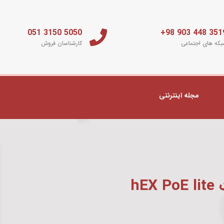
5050 3150 051
3519 448 903 
که های اجتماعی
کارشناسان فروش
مجله اینترنتی
hE