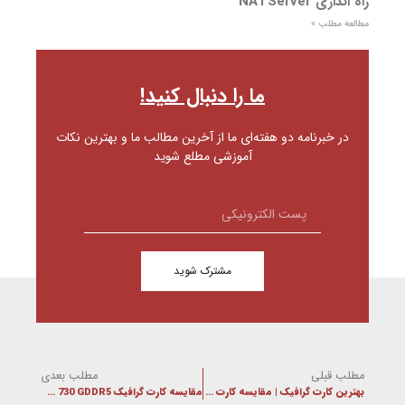
راه اندازی NATServer
مطالعه مطلب »
ما را دنبال کنید!
در خبرنامه دو هفته‌ای ما از آخرین مطالب ما و بهترین نکات
آموزشی مطلع شوید
مشترک شوید
مطلب قبلی
مطلب بعدی
بهترین کارت گرافیک | مقایسه کارت گرافیک ها برای گیمینگ و پردازش های گرافیکی
مقایسه کارت گرافیک GT 730 GDDR5 با Nvidia GeForce GTX 1650