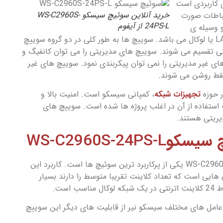
 کاربردی است
خرید آنلاین سوئیچ سیسکو WS-C2960S-
تباطات صورت
24PS-L از آیفوم
 وسیله ­ی
ارتباطی در یک شبکه­ ی LAN یا لوکال می باشد. سوییچ ها به طور کلی در دو گروه سوییچ
ی تقسیم می شوند. سوییچ های مدیریتی را می توان کانفیگ و
ای غیر مدیریتی را نمی توان پیکربندی نمود. سوییچ های غیر
قط روشن می شوند.
ر حوزه
تجهیزات شبکه
، کمپانی سیسکو است. امنیت بالا و
استفاده از آن در اغلب پروژه ها شده است. سوییچ های
ریتی هستند.
 سیسکو
WS-C2960S-24PS-L
سوئیچ سیسکو WS-C2960S-24PS-L یکی از پرکاربرد ترین سوئیچ ها است. کاربرد این
ایی است که تعداد کلاینت تقریبا متوسط را دارند بسیار
ب است.
عامل های مختلف سیسکو نیر از قابلیت های دیگر این سوییچ