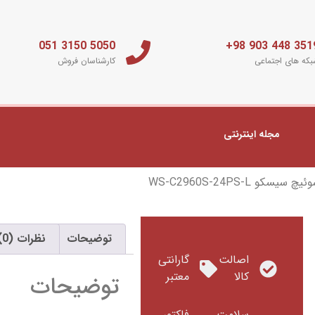
5050 3150 051
3519 448 903 
که های اجتماعی
کارشناسان فروش
مجله اینترنتی
 سیسکو WS-C2960S-24PS-L
توضیحات
نظرات (0)
اصالت
گارانتی
کالا
معتبر
توضیحات
سلامت
فاکتور