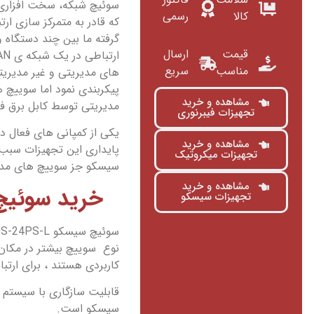
سوئیچ شبکه، سخت افزاری
کالا
رسمی
که قادر به متمرکز سازی ار
گرفته ما بین چند دستگاه و
قیمت
ارسال
مناسب
سریع
های مدیریتی و غیر مدیریت
پیکربندی نمود اما سوییچ ه
مشاهده و خرید
مدیریتی توسط کابل برق ف
تجهیزات فیبرنوری
یکی از کمپانی های فعال د
مشاهده و خرید
پایداری این تجهیزات سبب 
تجهیزات میکروتیک
سیسکو جز سوییچ های مدی
مشاهده و خرید
خرید سوئیچ
تجهیزات سیسکو
نوع سوییچ بیشتر در مکان ه
کاربردی هستند ، برای ارتباط 24 کلاینت اترنتی در یک شبکه لوکال مناس
قابلیت سازگاری با سیستم 
سیسکو است.