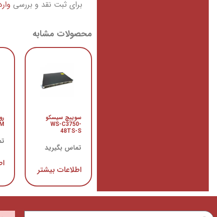
برای ثبت نقد و بررسی
وار
محصولات مشابه
سوییچ سیسکو
رو
RM
WS-C3750-
48TS-S
تم
تماس بگیرید
اط
اطلاعات بیشتر