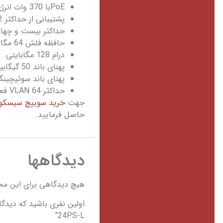
PoEبا 370 وات انرژی مصرفی
پشتیبانی از حداکثر 12 پورت PoE +
حداکثر بیست و چهار پورت PoE استاندارد را پش
حافظه فلش 64 مگابایت
درام 128 مگابایتی
پهنای باند 50 گیگابیت در ثانیه
پهنای باند سوئیچینگ 100 گیگابیت در ثا
حداکثر 64 VLAN فعال
جهت
خرید سوییچ سیسکو
حاصل فرمایید.
دیدگاهها
هیچ دیدگاهی برای این م
24PS-L”