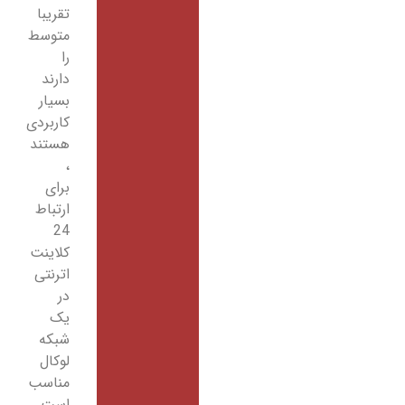
تقریبا
متوسط
را
دارند
بسیار
کاربردی
هستند
،
برای
ارتباط
24
کلاینت
اترنتی
در
یک
شبکه
لوکال
مناسب
است.