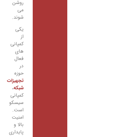
روشن
می
شوند.
یکی
از
کمپانی
های
فعال
در
حوزه
تجهیزات
شبکه
،
کمپانی
سیسکو
است.
امنیت
بالا و
پایداری