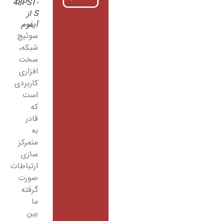
48PST-
S از
آیفوم
سوئیچ
شبکه،
سخت
افزاری
کاربردی
است
که
قادر
به
متمرکز
سازی
ارتباطات
صورت
گرفته
ما
بین