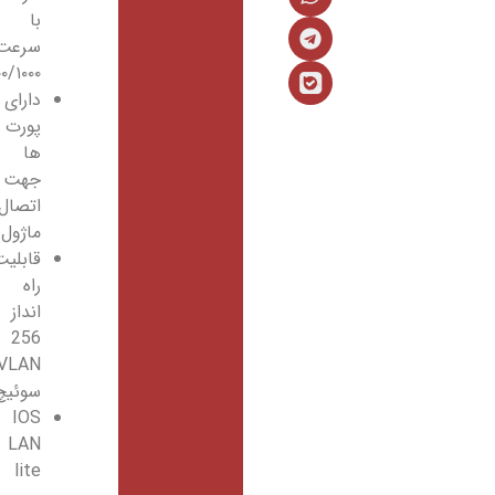
با
سرعت
۱۰/۱۰۰/۱۰۰۰
دارای
پورت
ها
جهت
اتصال
ماژول
قابلیت
راه
انداز
256
VLANدر
سوئیچ
IOS
LAN
lite