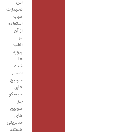
این
تجهیزات
سبب
استفاده
از آن
در
اغلب
پروژه
ها
شده
است.
سوییچ
های
سیسکو
جز
سوییچ
های
مدیریتی
هستند.