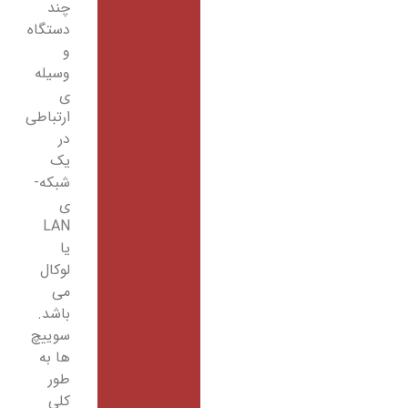
چند
دستگاه
و
وسیله
­ی
ارتباطی
در
یک
شبکه­
ی
LAN
یا
لوکال
می
باشد.
سوییچ
ها به
طور
کلی