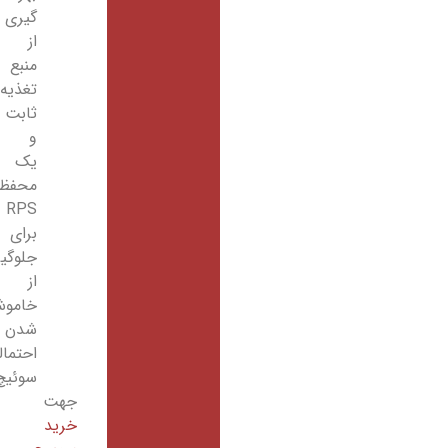
گیری
از
منبع
تغذیه
ثابت
و
یک
محفظه
RPS
برای
جلوگیری
از
خاموش
شدن
احتمالی
سوئیچ
جهت
خرید