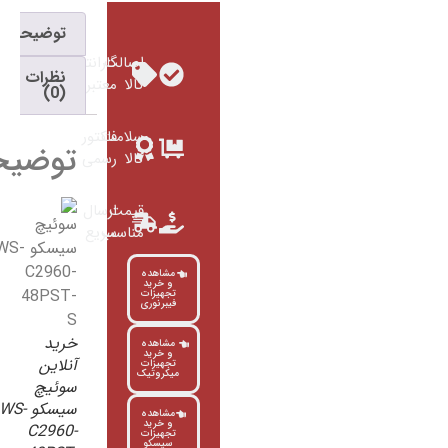
توضیحات
اصالت
گارانتی
نظرات
کالا
معتبر
(0)
سلامت
فاکتور
توضیحات
کالا
رسمی
قیمت
ارسال
مناسب
سریع
مشاهده
و خرید
تجهیزات
فیبرنوری
خرید
مشاهده
و خرید
آنلاین
تجهیزات
میکروتیک
سوئیچ
سیسکو WS-
مشاهده
و خرید
C2960-
تجهیزات
سیسکو