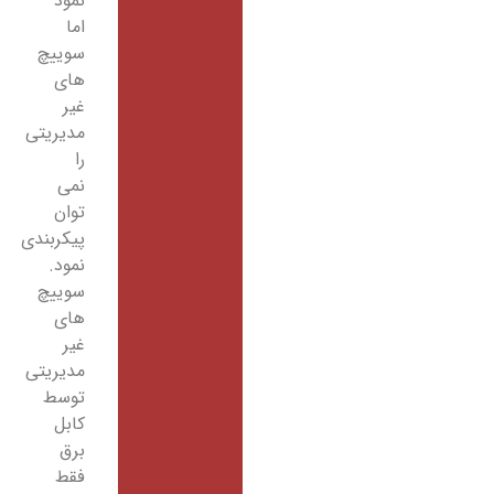
نمود
اما
سوییچ
های
غیر
مدیریتی
را
نمی
توان
پیکربندی
نمود.
سوییچ
های
غیر
مدیریتی
توسط
کابل
برق
فقط