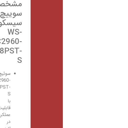
مشخصات
سوییچ
سیسکو
WS-
C2960-
48PST-
S
سوئیچ WS-
C2960-
48PST-
S
با
قابلیت
عملکرد
در