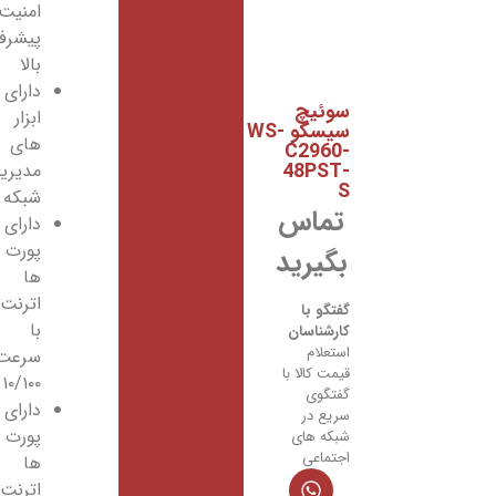
امنیت
پیشرفته
بالا
دارای
سوئیچ
ابزار
سیسکو WS-
های
C2960-
48PST-
مدیریت
S
شبکه
تماس
دارای
پورت
بگیرید
ها
اترنت
گفتگو با
با
کارشناسان
استعلام
سرعت
قیمت کالا با
۱۰/۱۰۰
گفتگوی
دارای
سریع در
پورت
شبکه های
اجتماعی
ها
اترنت