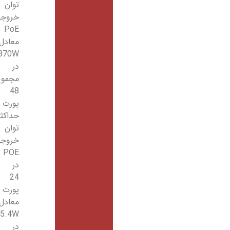
توان
خروجی
PoE
معادل
370W
در
مجموع
48
پورت
حداکثر
توان
خروجی
POE
در
24
پورت
معادل
15.4W
در