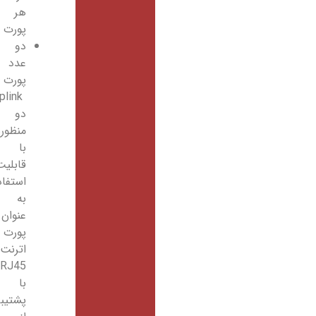
هر
پورت
دو
عدد
پورت
Uplink
دو
منظوره
با
قابلیت
استفاده
به
عنوان
پورت
اترنت
RJ45
با
پشتیبانی