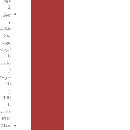
لایه
2
چهل
و
هشت
عدد
پورت
اترنت
با
پشتیبانی
از
سرعت
10
و
100
با
قابلیت
POE
حداکثر