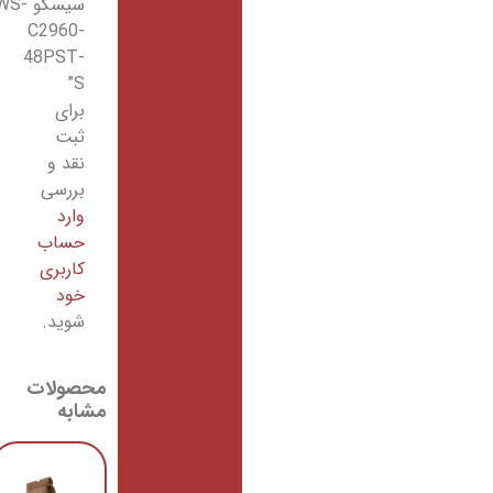
سیسکو WS-
C2960-
48PST-
S”
برای
ثبت
نقد و
بررسی
وارد
حساب
کاربری
خود
شوید.
محصولات
مشابه