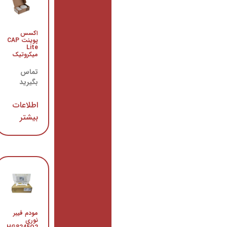
سوییچ
اکسس
سیسکو
پوینت CAP
WS-
Lite
C3560-
میکروتیک
24PS-S
تماس
تماس
بگیرید
بگیرید
اطلاعات
اطلاعات
بیشتر
بیشتر
سوئیچ
مودم فیبر
سیسکو
نوری
WS-