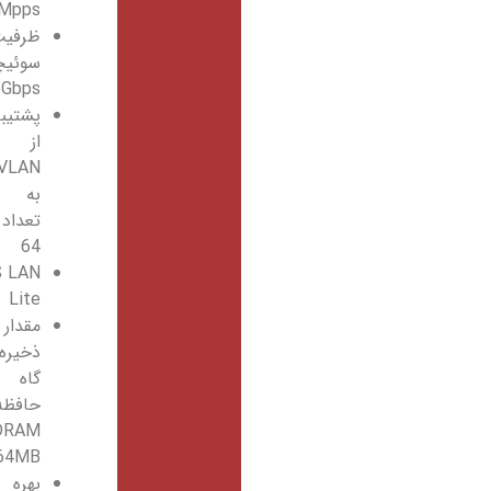
13.1Mpps
ظرفیت
سوئیچینگ
16Gbps
پشتیبانی
از
VLAN
به
تعداد
64
iOS LAN
Lite
مقدار
ذخیره
گاه
حافظه
DRAM معادل
64MB
بهره