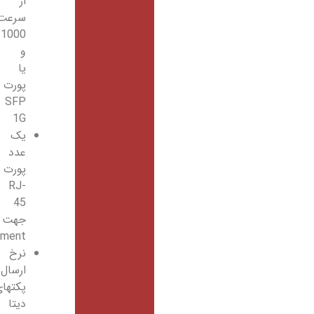
از
سرعت
10/100/1000
و
یا
پورت
SFP
1G
یک
عدد
پورت
RJ-
45
جهت
Management
نرخ
ارسال
پکتهای
دیتا