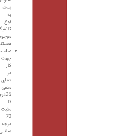
بسته
به
نوع
کانفیگ
موجود
هستند
مناسب
جهت
کار
در
دمای
منفی
36درجه
تا
مثبت
70
درجه
سانتی