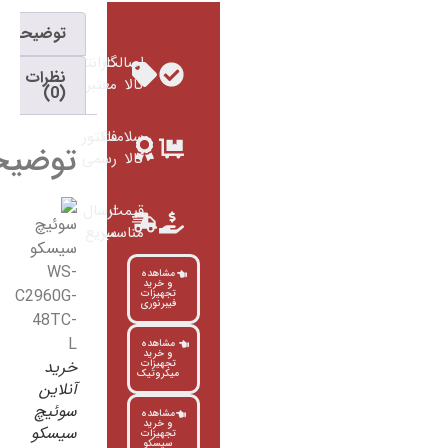
توضیحات
اصالت
گارانتی
نظرات
کالا
معتبر
(0)
سلامت
فاکتور
توضیحات
کالا
رسمی
قیمت
ارسال
مناسب
سریع
مشاهده
و خرید
تجهیزات
فیبرنوری
مشاهده
و خرید
خرید
تجهیزات
میکروتیک
آنلاین
سوئیچ
مشاهده
و خرید
سیسکو
تجهیزات
سیسکو