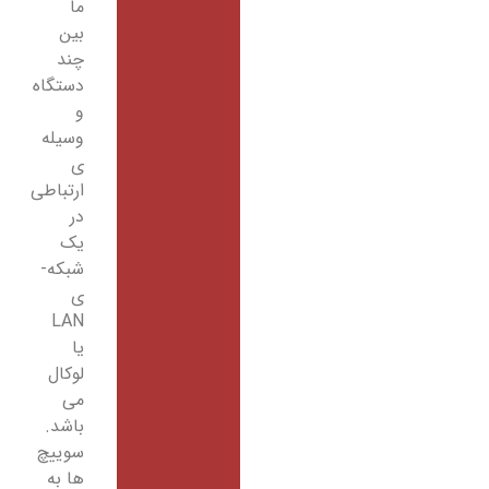
ما
بین
چند
دستگاه
و
وسیله
­ی
ارتباطی
در
یک
شبکه­
ی
LAN
یا
لوکال
می
باشد.
سوییچ
ها به