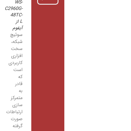
WS-
C2960G-
48TC-
L از
آیفوم
سوئیچ
شبکه،
سخت
افزاری
کاربردی
است
که
قادر
به
متمرکز
سازی
ارتباطات
صورت
گرفته