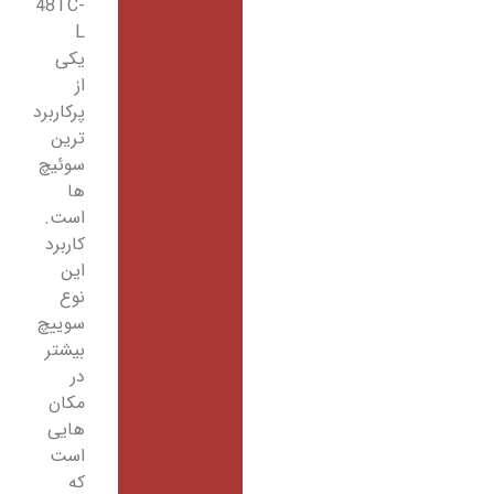
48TC-
L
یکی
از
پرکاربرد
ترین
سوئیچ
ها
است.
کاربرد
این
نوع
سوییچ
بیشتر
در
مکان
هایی
است
که