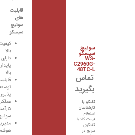
قابلیت
های
سوئیچ
سیسکو
کیفیت
سوئیچ
بالا
سیسکو
دارای
WS-
C2960G-
پایداری
48TC-L
بالا
تماس
قابلیت
بگیرید
توسعه
پذیری
عملکرد
گفتگو با
کارشناسان
کارآمد
استعلام
سوئیچ
قیمت کالا با
مدیریت
گفتگوی
هوشمند
سریع در