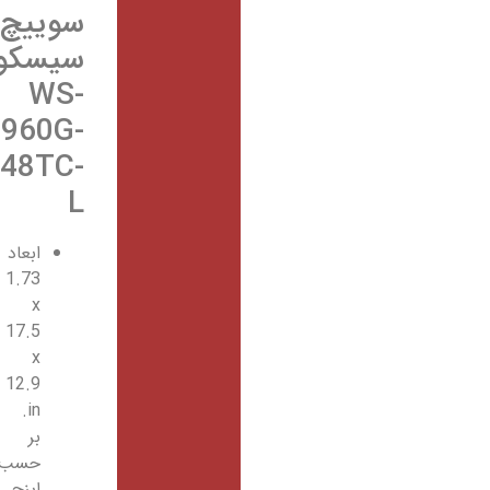
سوییچ
سیسکو
WS-
C2960G-
48TC-
L
ابعاد
1.73
x
17.5
x
12.9
in.
بر
حسب
اینچ