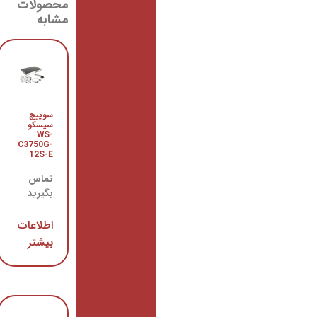
محصولات
مشابه
سوییچ
سوئیچ
سیسکو
سیسکو
WS-
WS-
C2960-
C3750G-
24TC-L
12S-E
تماس
تماس
بگیرید
بگیرید
اطلاعات
اطلاعات
بیشتر
بیشتر