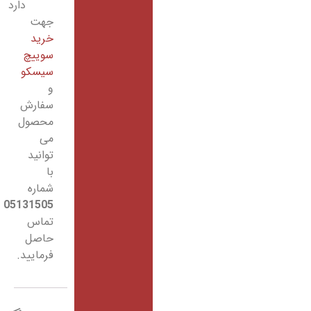
دارد
جهت
خرید
سوییچ
سیسکو
و
سفارش
محصول
می
توانید
با
شماره
05131505
تماس
حاصل
فرمایید.