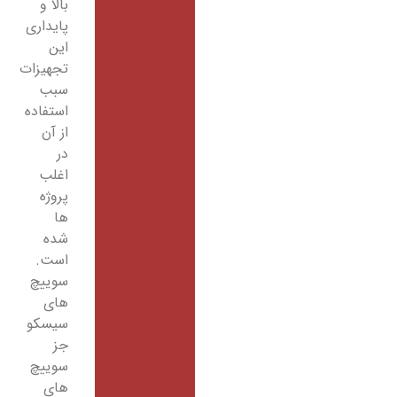
بالا و
پایداری
این
تجهیزات
سبب
استفاده
از آن
در
اغلب
پروژه
ها
شده
است.
سوییچ
های
سیسکو
جز
سوییچ
های