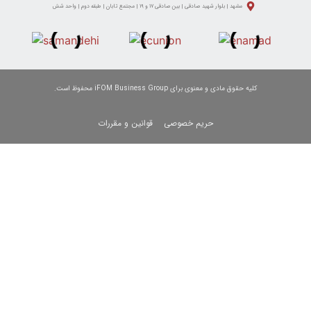
د صادقی | بین صادقی ۱۷ و ۱۹ | مجتمع تابان | طبقه دوم | واحد شش
 برای iFOM Business Group محفوظ است.
حریم خصوصی
قوانین و مقررات