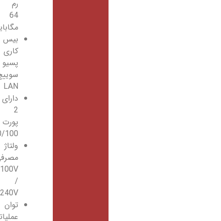
رم
64
مگابایت
بیس
کاری
پسیو
سوییچ
LAN
دارای
2
پورت
10/100/100
ولتاژ
مصرفی
100V
/
240V
توان
عملیاتی