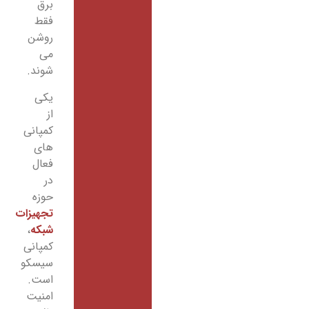
برق
فقط
روشن
می
شوند.
یکی
از
کمپانی
های
فعال
در
حوزه
تجهیزات
شبکه
،
کمپانی
سیسکو
است.
امنیت