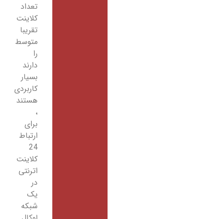
تعداد
کلاینت
تقریبا
متوسط
را
دارند
بسیار
کاربردی
هستند
،
برای
ارتباط
24
کلاینت
اترنتی
در
یک
شبکه
لوکال