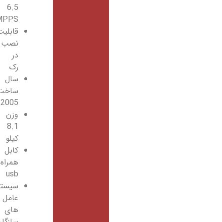
6.5
MPPS
قابلیت
نصب
در
رک
سال
ساخت
2005
وزن
8.1
کیلو
کابل
همراه
usb
سیستم
عامل
های
سازگار