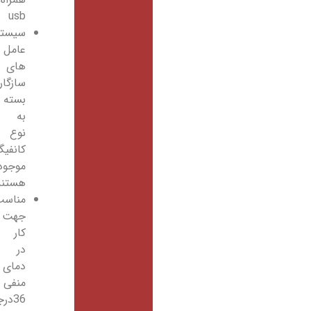
usb
سیستم
عامل
های
سازگار
بسته
به
نوع
کانفیگ
موجود
هستند
مناسب
جهت
کار
در
دمای
منفی
36درجه