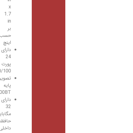
x
1.7
in
بر
حسب
اینچ
دارای
24
پورت
10/100
تصویر
پایه
lan 1000BT
دارای
32
مگابایت
حافظه
داخلی