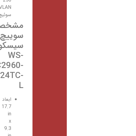
256
VLANدر
سوئیچ
مشخصات
سوییچ
سیسکو
WS-
C2960-
24TC-
L
ابعاد
17.7
in
x
9.3
in