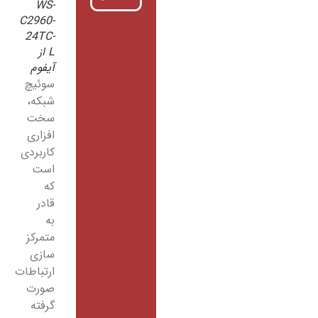
WS-
C2960-
24TC-
L از
آیفوم
سوئیچ
شبکه،
سخت
افزاری
کاربردی
است
که
قادر
به
متمرکز
سازی
ارتباطات
صورت
گرفته