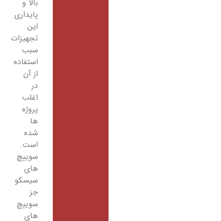
بالا و
پایداری
این
تجهیزات
سبب
استفاده
از آن
در
اغلب
پروژه
ها
شده
است.
سوییچ
های
سیسکو
جز
سوییچ
های