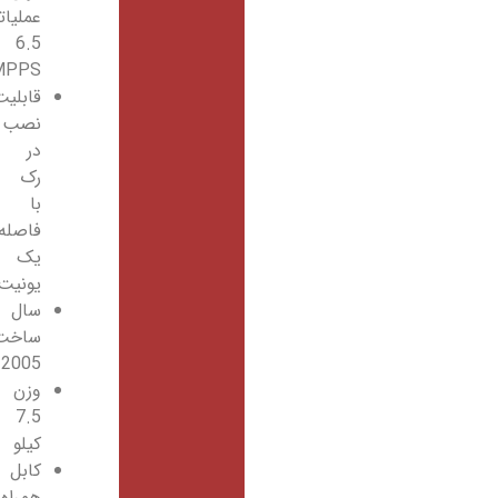
عملیاتی
6.5
MPPS
قابلیت
نصب
در
رک
با
فاصله
یک
یونیت
سال
ساخت
2005
وزن
7.5
کیلو
کابل
همراه