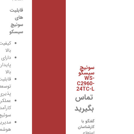
قابلیت
های
سوئیچ
سیسکو
کیفیت
بالا
دارای
پایداری
سوئیچ
بالا
سیسکو
WS-
قابلیت
C2960-
توسعه
24TC-L
پذیری
تماس
عملکرد
بگیرید
کارآمد
سوئیچ
گفتگو با
مدیریت
کارشناسان
هوشمند
استعلام