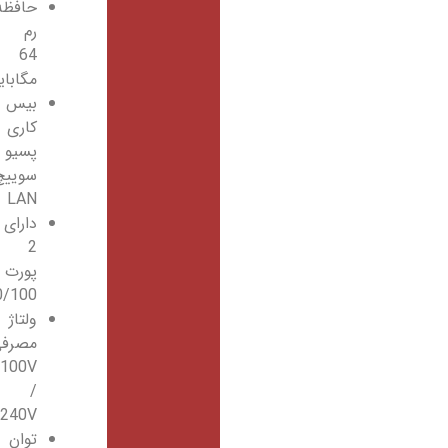
حافظه
رم
64
مگابایت
بیس
کاری
پسیو
سوییچ
LAN
دارای
2
پورت
10/100/100
ولتاژ
مصرفی
100V
/
240V
توان