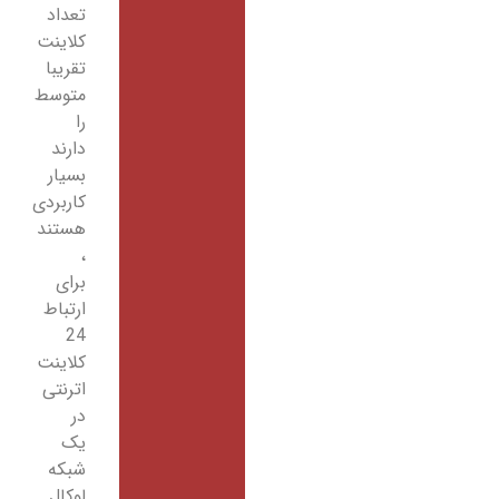
تعداد
کلاینت
تقریبا
متوسط
را
دارند
بسیار
کاربردی
هستند
،
برای
ارتباط
24
کلاینت
اترنتی
در
یک
شبکه
لوکال