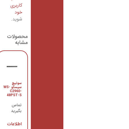
کاربری
خود
شوید.
محصولات
مشابه
رادیو
سوئیچ
وایرلس
سیسکو WS-
OmniTIK
C2960-
5 PoE
48PST-S
ac
میکروتیک
تماس
تماس
بگیرید
بگیرید
اطلاعات
اطلاعات