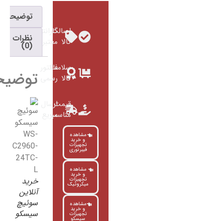
توضیحات
اصالت
گارانتی
نظرات
کالا
معتبر
(0)
سلامت
فاکتور
توضیحات
کالا
رسمی
قیمت
ارسال
مناسب
سریع
مشاهده
و خرید
تجهیزات
فیبرنوری
مشاهده
و خرید
خرید
تجهیزات
میکروتیک
آنلاین
سوئیچ
مشاهده
و خرید
سیسکو
تجهیزات
سیسکو