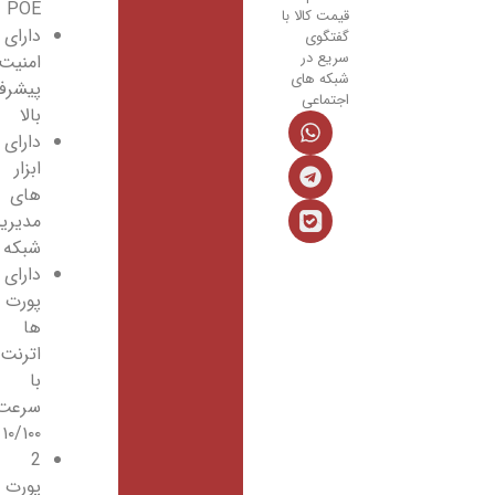
POE
قیمت کالا با
دارای
گفتگوی
سریع در
امنیت
شبکه های
پیشرفته
اجتماعی
بالا
دارای
ابزار
های
مدیریت
شبکه
دارای
پورت
ها
اترنت
با
سرعت
۱۰/۱۰۰
2
پورت