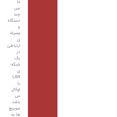
ما
بین
چند
دستگاه
و
وسیله
­ی
ارتباطی
در
یک
شبکه­
ی
LAN
یا
لوکال
می
باشد.
سوییچ
ها به