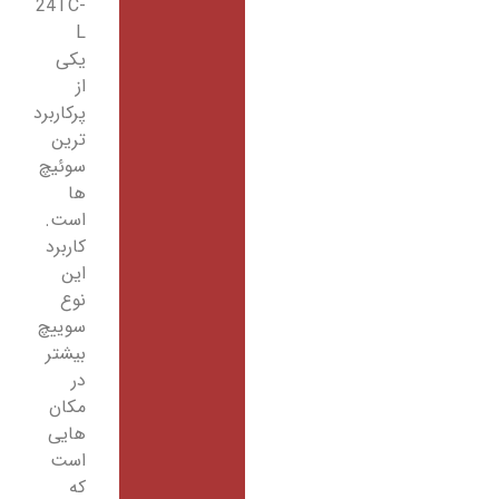
24TC-
L
یکی
از
پرکاربرد
ترین
سوئیچ
ها
است.
کاربرد
این
نوع
سوییچ
بیشتر
در
مکان
هایی
است
که