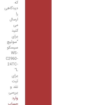
که
دیدگاهی
را
ارسال
می
کنید
برای
“سوئیچ
سیسکو
WS-
C2960-
24TC-
L”
برای
ثبت
نقد و
بررسی
وارد
حساب