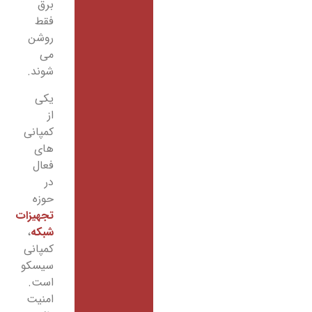
برق
فقط
روشن
می
شوند.
یکی
از
کمپانی
های
فعال
در
حوزه
تجهیزات
شبکه
،
کمپانی
سیسکو
است.
امنیت