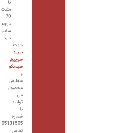
تا
مثبت
70
درجه
سانتی
دارد
جهت
خرید
سوییچ
سیسکو
و
سفارش
محصول
می
توانید
با
شماره
05131505
تماس