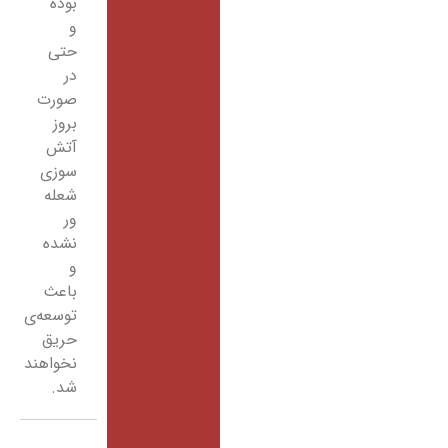
بوده
و
حتی
در
صورت
بروز
آتش
سوزی
شعله
ور
نشده
و
باعث
توسعه‌ی
حریق
نخواهند
شد.