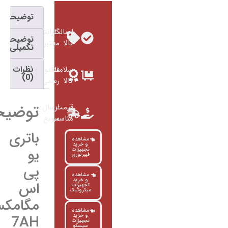
توضیحات
اصالت
گارانتی
توضیحات
کالا
معتبر
تکمیلی
نظرات
سلامت
فاکتور
(0)
کالا
رسمی
توضیحات
قیمت
ارسال
مناسب
سریع
باتری
مشاهده
و خرید
یو
تجهیزات
فیبرنوری
پی
مشاهده
و خرید
اس
تجهیزات
میکروتیک
مگامکس
مشاهده
7AH
و خرید
تجهیزات
سیسکو