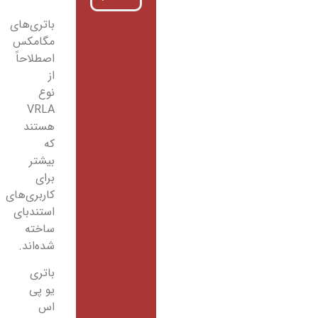
باتری‌های
مگامکس
اصطلاحاً
از
نوع
VRLA
هستند
که
بیشتر
برای
کاربری‌های
استندبای
ساخته
شده‌اند.
باتری
یو پی
اس