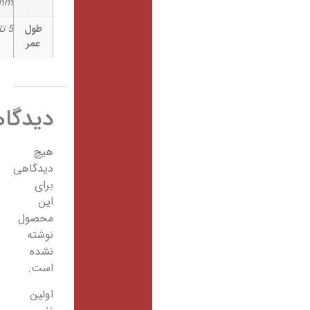
94mm
طول
5 تا 10سال
عمر
دیدگاهها
هیچ
دیدگاهی
برای
این
محصول
نوشته
نشده
است.
اولین