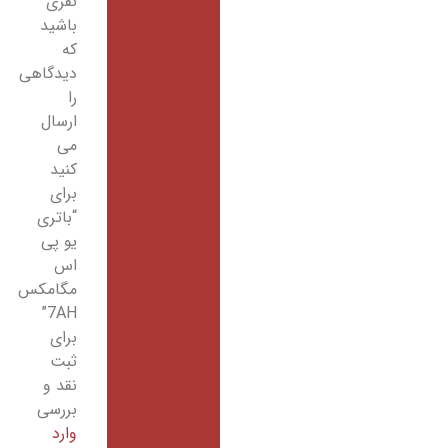
نفری
باشید
که
دیدگاهی
را
ارسال
می
کنید
برای
“باتری
یو پی
اس
مگامکس
7AH”
برای
ثبت
نقد و
بررسی
وارد