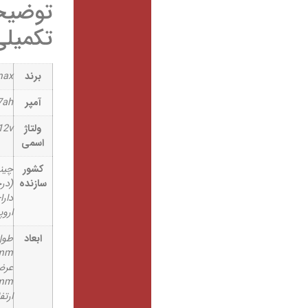
توضیحات
تکمیلی
برند
megamax
آمپر
7ah
ولتاژ
12v
اسمی
کشور
چینی
سازنده
(درجه یک
دارای گرید
اروپا)
ابعاد
طول:
151mm
عرض:
65mm
ارتفاع: