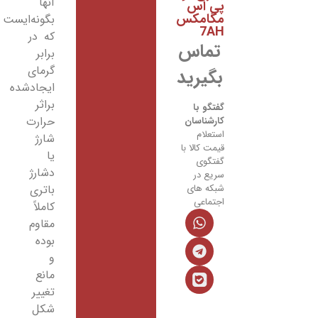
آنها
پی اس
مگامکس
بگونه‌ایست
7AH
که در
تماس
برابر
گرمای
بگیرید
ایجادشده
براثر
گفتگو با
حرارت
کارشناسان
استعلام
شارژ
قیمت کالا با
یا
گفتگوی
دشارژ
سریع در
باتری
شبکه های
اجتماعی
کاملاً
مقاوم
بوده
و
مانع
تغییر
شکل