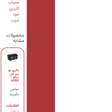
حساب
کاربری
خود
شوید.
محصولات
مشابه
باتری یو
باتری یو
پی اس
پی اس
زیکو
مگامکس
65AH
100AH
تماس
تماس
بگیرید
بگیرید
اطلاعات
اطلاعات
بیشتر