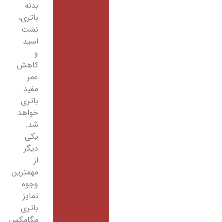
بدنه
باتری،
نشت
اسید
و
کاهش
عمر
مفید
باتری
خواهد
شد.
یکی
دیگر
از
مهمترین
وجوه
تمایز
باتری
مگامکس