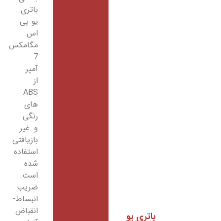
باتری
یو پی
اس
مگامکس
7
آمپر
از
ABS
های
رنگی
و غیر
بازیافتی
استفاده
شده
است.
ضریب
انبساط-
انقباض
باتری یو