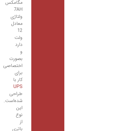
مگامکس
7AH
ولتاژی
معادل
12
ولت
دارد
و
بصورت
اختصاصی
برای
کار با
UPS
طراحی
شده‌است.
این
نوع
از
باتری