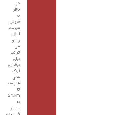
در
بازار
به
فروش
میرسد.
از این
رادیو
می
توانید
برای
برقراری
لینک
های
قدرتمند
تا
6/5km
به
عنوان
فرستنده