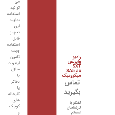
می
توانید
استفاده
نمایید.
این
تجهیز
قابل
استفاده
جهت
رادیو
تامین
وایرلس
اینترنت
SXT
منازل
SA5 ac
میکروتیک
یا
تماس
دفاتر
یا
بگیرید
کارخانه
های
گفتگو با
کوچک
کارشناسان
و
استعلام