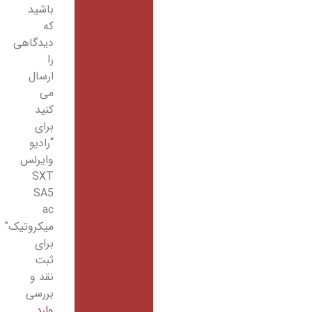
باشید
که
دیدگاهی
را
ارسال
می
کنید
برای
“رادیو
وایرلس
SXT
SA5
ac
میکروتیک”
برای
ثبت
نقد و
بررسی
وارد