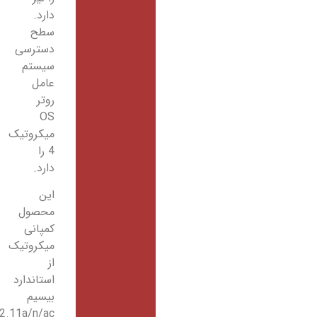
دارد.
سطح
دسترسی
سیستم
عامل
روتر
OS
میکروتیک
4 را
دارد.
این
محصول
کمپانی
میکروتیک
از
استاندارد
بیسیم
802.11a/n/ac