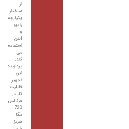
از
ساختار
یکپارچه
رادیو
و
آنتن
استفاده
می
کند.
پردازنده
این
تجهیز
قابلیت
کار در
فرکانس
720
مگا
هرتز
را نیز