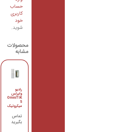
حساب
کاربری
خود
شوید.
محصولات
مشابه
رادیو
رادیو
وایرلس
وایرلس
OmniTIK
میکروتیک
5
Netmetal
میکروتیک
5
تماس
تماس
بگیرید
بگیرید