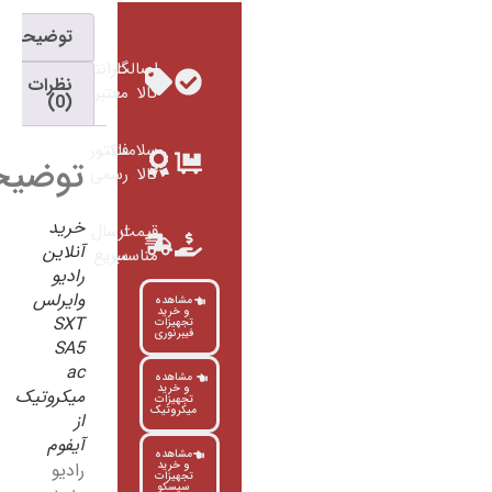
توضیحات
اصالت
گارانتی
نظرات
کالا
معتبر
(0)
سلامت
فاکتور
توضیحات
کالا
رسمی
خرید
قیمت
ارسال
آنلاین
مناسب
سریع
رادیو
وایرلس
مشاهده
و خرید
SXT
تجهیزات
فیبرنوری
SA5
ac
مشاهده
و خرید
میکروتیک
تجهیزات
میکروتیک
از
آیفوم
مشاهده
و خرید
رادیو
تجهیزات
سیسکو