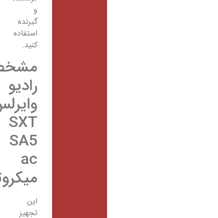
و
گیرنده
استفاده
کنید.
مشخصات
رادیو
وایرلس
SXT
SA5
ac
میکروتیک
این
تجهیز