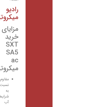
رادیو
میکروتیک
مزایای
خرید
SXT
SA5
ac
میکروتیک
مقاوم
نسبت
به
شرایط
آب