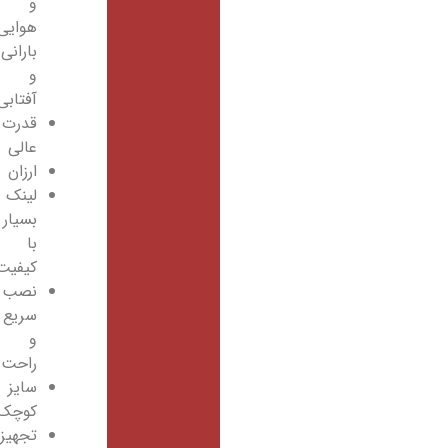
و
هوایی
بارانی
و
آفتابی
قدرت
عالی
ارزان
لینک
بسیار
با
کیفیت
نصب
سریع
و
راحت
سایز
کوچک
تجهیزات