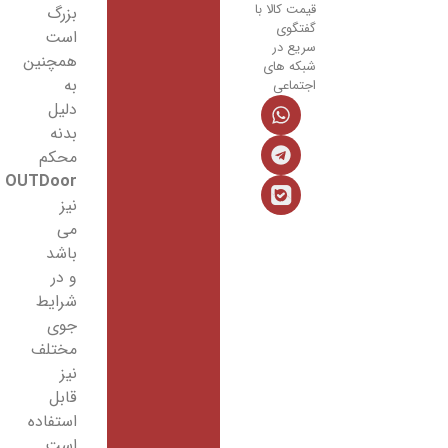
قیمت کالا با
بزرگ
گفتگوی
است
سریع در
همچنین
شبکه های
به
اجتماعی
دلیل
بدنه
محکم
OUTDoor
نیز
می
باشد
و در
شرایط
جوی
مختلف
نیز
قابل
استفاده
است.