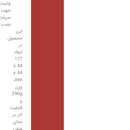
وابسته
جهت
سرعت
نصب
این
محصول
در
ابعاد
177
x 44
x 44
mm،
وزن
290g
و
قابلیت
کار در
دمای
منفی