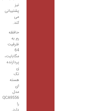
نیز
پشتیبانی
می
کند.
حافظه
رم به
ظرفیت
64
مگابایت،
پردازنده
ی
تک
هسته
ای
مدل
QCA9556
را
دارد.