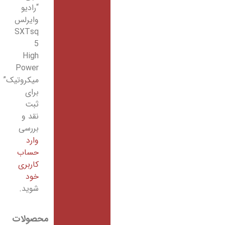
“رادیو
وایرلس
SXTsq
5
High
Power
میکروتیک”
برای
ثبت
نقد و
بررسی
وارد
حساب
کاربری
خود
شوید.
محصولات