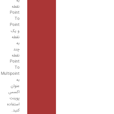
به
نقطه
Point
To
Point
و یک
نقطه
به
چند
نقطه
Point
To
Multipoint
به
عنوان
اکسس
پوینت
استفاده
کنید.