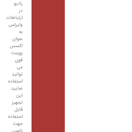
رادیو
در
ارتباطات
وایرلس
به
عنوان
اکسس
پوینت
قوی
می
توانید
استفاده
نمایید.
این
تجهیز
قابل
استفاده
جهت
تامین