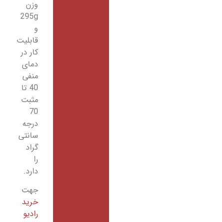
وزن
295g
و
قابلیت
کار در
دمای
منفی
40 تا
مثبت
70
درجه
سانتی
گراد
را
دارد.
جهت
خرید
رادیو