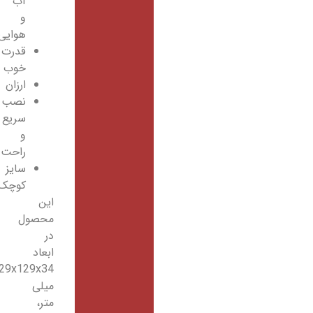
آب
و
هوایی
قدرت
خوب
ارزان
نصب
سریع
و
راحت
سایز
کوچک
این
محصول
در
ابعاد
129x129x34
میلی
متر،