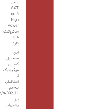
عامل
SXT
sq 5
High
Power
میکروتیک
4 را
دارد.
این
محصول
کمپانی
میکروتیک
از
استاندارد
بیسیم
802.11/a/n
نیز
پشتیبانی