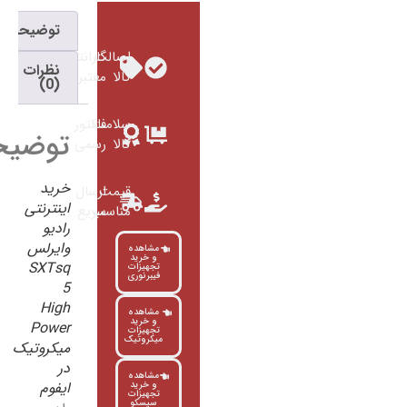
توضیحات
اصالت
گارانتی
نظرات
کالا
معتبر
(0)
سلامت
فاکتور
توضیحات
کالا
رسمی
خرید
قیمت
ارسال
اینترنتی
مناسب
سریع
رادیو
وایرلس
مشاهده
و خرید
SXTsq
تجهیزات
فیبرنوری
5
High
مشاهده
و خرید
Power
تجهیزات
میکروتیک
میکروتیک
در
مشاهده
ایفوم
و خرید
تجهیزات
سیسکو