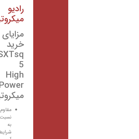
رادیو
میکروتیک
مزایای
خرید
SXTsq
5
High
Power
میکروتیک
مقاوم
نسبت
به
شرایط