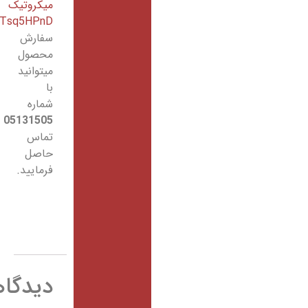
میکروتیک
RBSXTsq5HPnD
و
سفارش
محصول
میتوانید
با
شماره
05131505
تماس
حاصل
فرمایید.
دیدگاهها