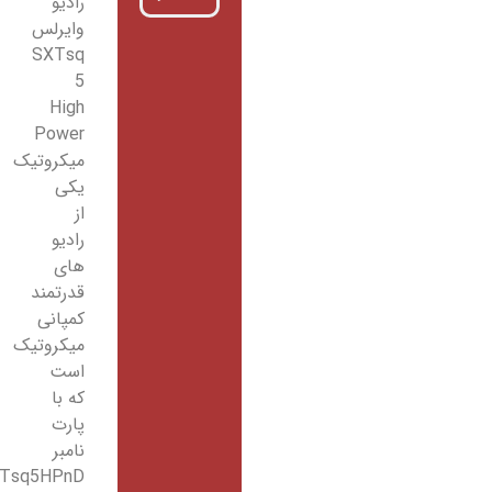
رادیو
وایرلس
SXTsq
5
High
Power
میکروتیک
یکی
از
رادیو
های
قدرتمند
کمپانی
میکروتیک
است
که با
پارت
نامبر
RBSXTsq5HPnD