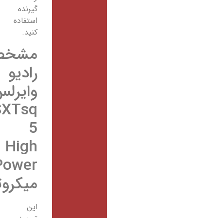
گیرنده
استفاده
کنید.
مشخصات
رادیو
وایرلس
SXTsq
5
High
Power
میکروتیک
این