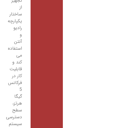
تجهیز
از
ساختار
یکپارچه
رادیو
و
آنتن
استفاده
می
کند و
قابلیت
کار در
فرکانس
5
گیگا
هرتز،
سطح
دسترسی
سیستم