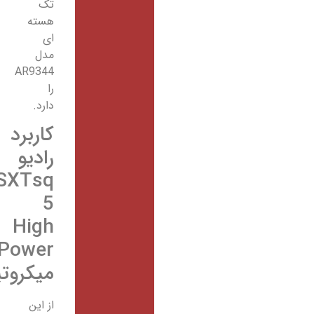
تک
هسته
ای
مدل
AR9344
را
دارد.
کاربرد
رادیو
SXTsq
5
High
Power
میکروتیک
از این