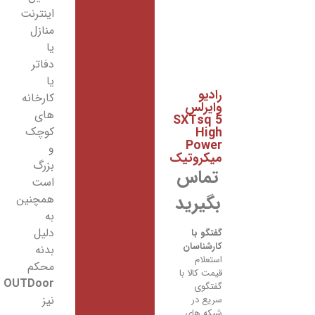
اینترنت
منازل
یا
دفاتر
یا
رادیو
کارخانه
وایرلس
های
SXTsq 5
High
کوچک
Power
و
میکروتیک
بزرگ
تماس
است
بگیرید
همچنین
به
دلیل
گفتگو با
کارشناسان
بدنه
استعلام
محکم
قیمت کالا با
OUTDoor
گفتگوی
نیز
سریع در
شبکه های