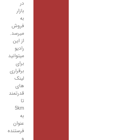
در
بازار
به
فروش
میرسد.
از این
رادیو
میتوانید
برای
برقراری
لینک
های
قدرتمند
تا
5km
به
عنوان
فرستنده
و