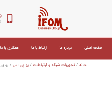
98+
شب
صفحه اصلی
درباره ما
ارتباط با ما
همکاری با ما
خانه
/
تجهیزات شبکه و ارتباطات
/
یو پی اس
/ یو پی اس س