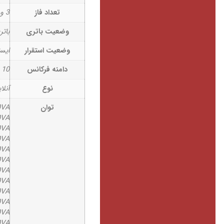
تعداد فاز
3 ورودی / 3 خروجی
وضعیت باتری
بات
وضعیت استقرار
ایستا
دامنه فرکانس
 10
نوع
آنلا
توان
0VA
0VA
0VA
0VA
0VA
0VA
0VA
0VA
0VA
0VA
0VA
0VA