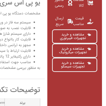
یو پی اس سری yramid Plus
کالا
رسمی
مشخصات دستگاه یو پی اس سری lus
قیمت
ارسال
سیستم سه فاز در ورودی، س
مناسب
سریع
قابلیت نصب به صورت مو
دارای سیستم شارژ هوش
مشاهده و خرید
تجهیزات فیبرنوری
قابلیت کار باانواع دیز
مجهز به ترانس داخلی
مشاهده و خرید
قابلیت ارتباط با سیس
تجهیزات میکروتیک
دارای رکتیفایر 12 پالس به صورت انتخابی
مناسب جهت استفاده 
مشاهده و خرید
تجهیزات سیسکو
به منظور بررسی مشخصات 
توضیحات تکم
برند
orm