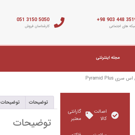
5050 3150 051
3519 448 903 
که های اجتماعی
کارشناسان فروش
مجله اینترنتی
ری Pyramid Plus
توضیحات
توضیحات 
اصالت
گارانتی
کالا
معتبر
توضیحات
سلامت
فاکتور