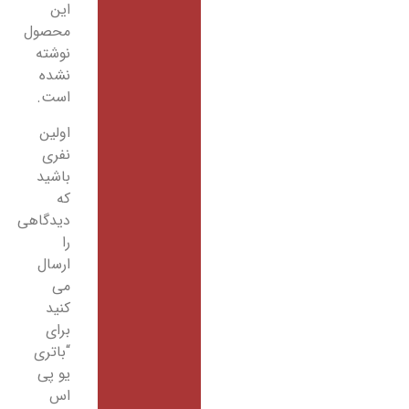
این
محصول
نوشته
نشده
است.
اولین
نفری
باشید
که
دیدگاهی
را
ارسال
می
کنید
برای
“باتری
یو پی
اس