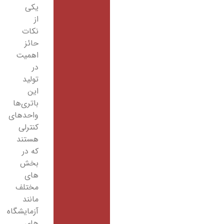
یکی
از
نکات
حائز
اهمیت
در
تولید
این
باتری‌ها
واحدهای
کنترلی
هستند
که در
بخش
های
مختلف
مانند
آزمایشگاه
های