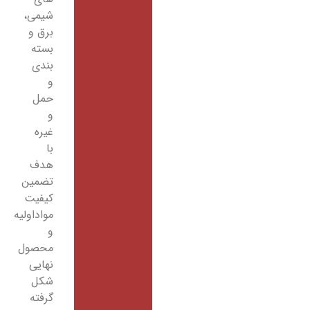
شیمی،
برق و
بسته
بندی
و
حمل
و
غیره
با
هدف
تضمین
کیفیت
مواداولیه
و
محصول
نهایی
شکل
گرفته