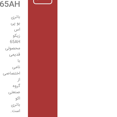
65AH
باتری
یو پی
اس
زیکو
65AH
محصولی
قدیمی
با
نامی
اختصاصی
از
گروه
صنعتی
اکو
باتری
است.