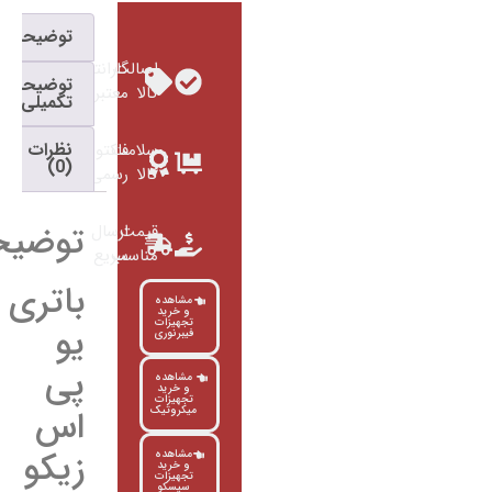
توضیحات
اصالت
گارانتی
توضیحات
کالا
معتبر
تکمیلی
نظرات
سلامت
فاکتور
(0)
کالا
رسمی
توضیحات
قیمت
ارسال
مناسب
سریع
باتری
مشاهده
و خرید
تجهیزات
یو
فیبرنوری
پی
مشاهده
و خرید
تجهیزات
اس
میکروتیک
زیکو
مشاهده
و خرید
تجهیزات
سیسکو