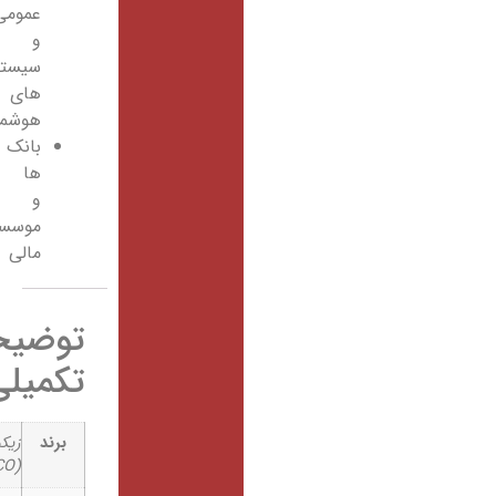
عمومی
و
سیستم
های
هوشمند
بانک
ها
و
موسسات
مالی
توضیحات
تکمیلی
برند
زیکو
(ZICO)