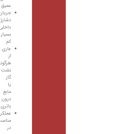
عمیق
جریان
دشارژ
داخلی
بسیار
کم
عاری
از
هرگونه
نشت
گاز
یا
مابع
درون
باتری
عملکرد
مناسب
در