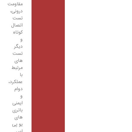
مقاومت
درونی،
تست
اتصال
کوتاه
و
دیگر
تست
های
مرتبط
با
عملکرد،
دوام
و
ایمنی
باتری
های
یو پی
اس