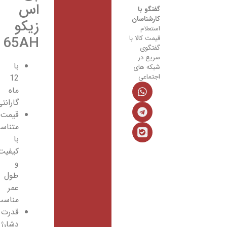
اس
گفتگو با
کارشناسان
زیکو
استعلام
65AH
قیمت کالا با
گفتگوی
سریع در
با
شبکه های
اجتماعی
12
ماه
گارانتی
قیمت
متناسب
با
کیفیت
و
طول
عمر
مناسب
قدرت
دشارژ