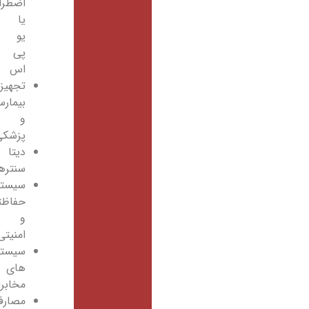
اضطراری
یا
یو
پی
اس
تجهیزات
بیمارستانی
و
پزشکی
دیتا
سنترها
سیستم‌های
حفاظتی
و
امنیتی
سیستم
های
مخابراتی
مصارف