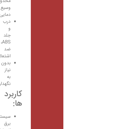
محدوده
وسیع
دمایی
درب
و
جلد
ABS،
ضد
اشتعال
بدون
نیاز
به
نگهداری
کاربرد
ها:
سیستم‌های
برق