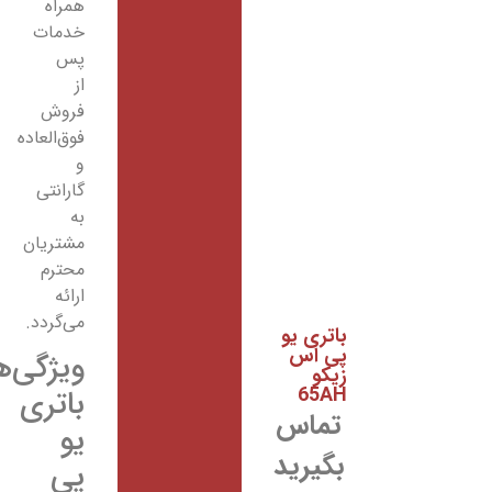
همراه
خدمات
پس
از
فروش
فوق‌العاده
و
گارانتی
به
مشتریان
محترم
ارائه
می‌گردد.
باتری یو
پی اس
ویژگی‌های
زیکو
65AH
باتری
تماس
یو
بگیرید
پی