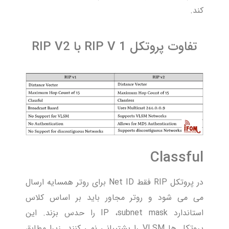
کند.
تفاوت پروتکل RIP V 1 با RIP V2
Classful
در پروتکل RIP فقط Net ID برای روتر همسایه ارسال
می می شود و روتر مجاور باید بر اساس کلاس
استاندارد IP ،subnet mask را حدس بزند. این
پروتکل ها VLSM را پشتیبانی نمی کنند. زیرا مطابق