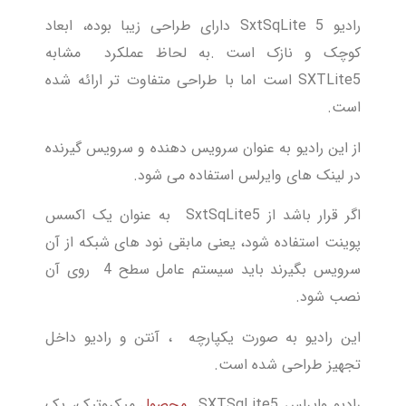
رادیو SxtSqLite 5 دارای طراحی زیبا بوده، ابعاد
کوچک و نازک است .به لحاظ عملکرد مشابه
SXTLite5 است اما با طراحی متفاوت تر ارائه شده
است.
از این رادیو به عنوان سرویس دهنده و سرویس گیرنده
در لینک های وایرلس استفاده می شود.
اگر قرار باشد از SxtSqLite5 به عنوان یک اکسس
پوینت استفاده شود، یعنی مابقی نود های شبکه از آن
سرویس بگیرند باید سیستم عامل سطح 4 روی آن
نصب شود.
این رادیو به صورت یکپارچه ، آنتن و رادیو داخل
تجهیز طراحی شده است.
رادیو وایرلس SXTSqLite5
محصول
میکروتیک، یک