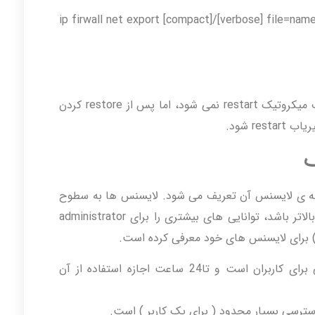
پس از انجام عملیات ایجاد پشتیبان، مسیریاب میکروتیک restart نمی شود، اما پس از restore کردن
له ی لایسنس آن تعریف می شود. لایسنس ها به سطوح
مختلفی تقسیم می شوندکه هر چه level آن بالاتر باشد، توانایی های بیشتری را برای administrator
Level0: این سطح یک نسخه آزمایشی برای کاربران است و تا24 ساعت اجازه استفاده از آن