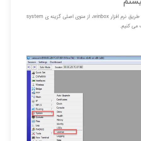
برای تعیین level هر لایسنس در میکروتیک از طریق نرم افزار winbox، از منوی اصلی گزینه ی system