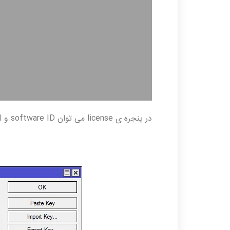
در پنجره ی license می توان software ID و level مربوط به لایسنس را مشاهده کرد.