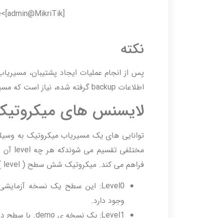
[admin@MikriTik]>ip firwall net export [compact]/[verbose] file=name
نکته
اطلاعات backup گرفته شده، نیاز است که مسیریاب restart شود.
لایسنس های میکروتیک
توانایی های یک مسیریاب میکروتیک به وسی
فراهم می کند. میکروتیک شش سطح ( level ) برای لایسنس های خود معرفی کرده است.
وجود دارد.
Level1: یک نسخه ی demo. با سطح دسترسی بسیار محدود ( برای یک کاربر ) است.