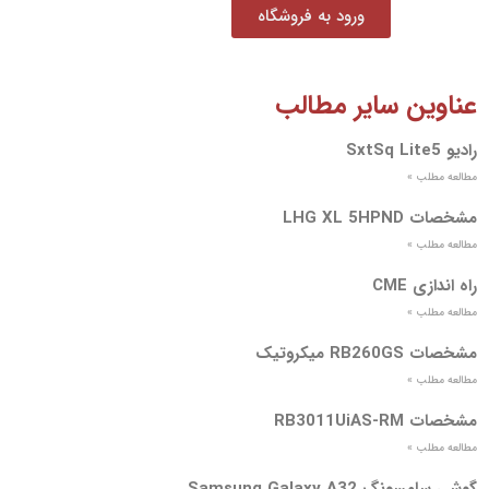
ورود به فروشگاه
عناوین سایر مطالب
رادیو SxtSq Lite5
مطالعه مطلب »
مشخصات LHG XL 5HPND
مطالعه مطلب »
راه اندازی CME
مطالعه مطلب »
مشخصات RB260GS میکروتیک
مطالعه مطلب »
مشخصات RB3011UiAS-RM
مطالعه مطلب »
گوشی سامسونگ Samsung Galaxy A32