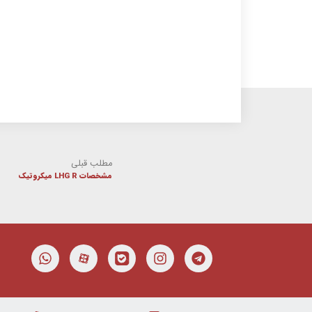
مطلب قبلی
مشخصات LHG R میکروتیک