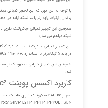
برقراری ارتباط پایدارتر را در شبکه ارائه می دهد
همچنین این تجهیز کمپانی میکروتیک دارای دو
شبکه فراهم می سازد.
در باند 5 گیگاهرتز با استاندارد 802.11a/n/ac و سرعت 867Mbit/s فعال است.
کند.
کاربرد اکسس پوینت hAP ac³ میکروتیک
Proxy Server L2TP ،PPTP ،PPPOE ،ISDN و … می باشد.