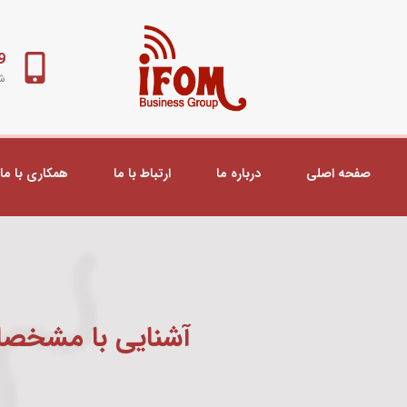
98+
شب
صفحه اصلی
درباره ما
ارتباط با ما
همکاری با ما
آشنایی با مشخصات hAP ac³ میک