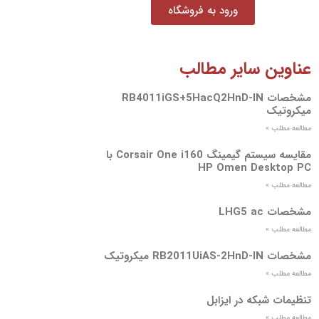
ورود به فروشگاه
عناوین سایر مطالب
مشخصات RB4011iGS+5HacQ2HnD-IN
میکروتیک
مطالعه مطلب »
مقایسه سیستم گیمینگ Corsair One i160 با
HP Omen Desktop PC
مطالعه مطلب »
مشخصات LHG5 ac
مطالعه مطلب »
مشخصات RB2011UiAS-2HnD-IN میکروتیک
مطالعه مطلب »
تنظیمات شبکه در ایزابل
مطالعه مطلب »