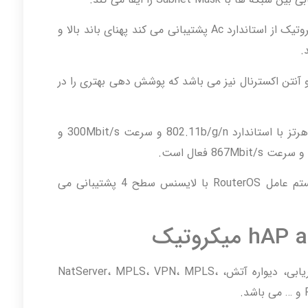
با توجه به این مورد که این تجهیز کمپانی میکروتیک از استاندارد Ac پشتیبانی می کند پهنای باند بالا و
.
 آنتن اکسترنال نیز می باشد که پوشش دهی بهتری را در
این تجهیز کمپانی میکروتیک در باند 2.4 گیگاهرتز با استاندارد 802.11b/g/n و سرعت 300Mbit/s و
همچنین این تجهیز کمپانی میکروتیک از سیستم عامل RouterOS با لایسنس سطح 4 پشتیبانی می
تجهیزhAP ac³ میکروتیک دارای قابلیت مسیریابی، دیواره آتش، NatServer، MPLS، VPN، MPLS،