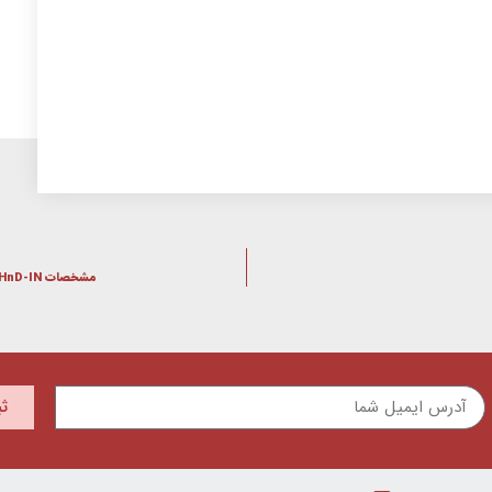
مشخصات RB4011iGS+5HacQ2HnD-IN میکروتیک
ث