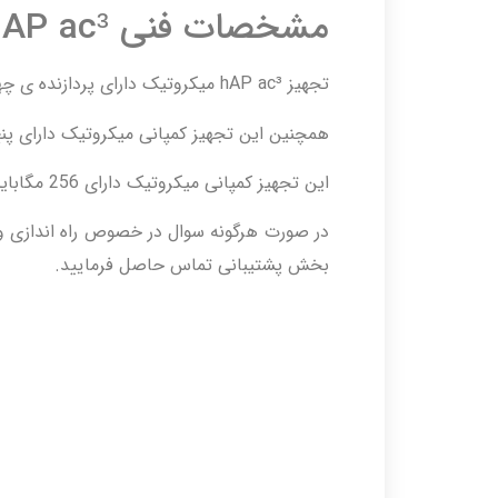
مشخصات فنی hAP ac³
تجهیز hAP ac³ میکروتیک دارای پردازنده ی چهارهسته ای مدل IPQ-4019 می باشد.
همچنین این تجهیز کمپانی میکروتیک دارای پنج پورت گی
این تجهیز کمپانی میکروتیک دارای 256 مگابایت حافظه ی RAM می باشد.
در صورت هرگونه سوال در خصوص راه اندازی و 
بخش پشتیبانی تماس حاصل فرمایید.