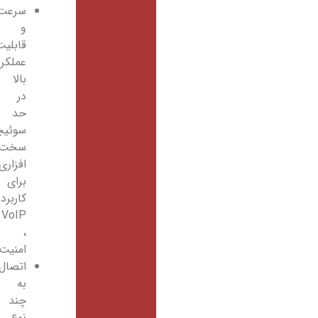
سرعت
و
قابلیت
عملکرد
بالا
در
حد
سوئیچینگ
سخت
افزاری
برای
کاربردهای
VoIP
،
امنیت
اتصال
به
چند
نوع