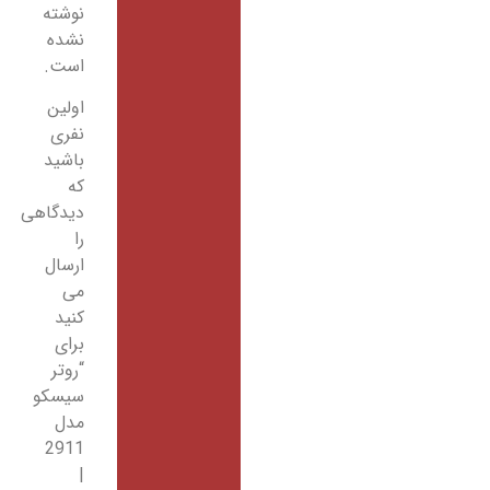
نوشته
نشده
است.
اولین
نفری
باشید
که
دیدگاهی
را
ارسال
می
کنید
برای
“روتر
سیسکو
مدل
2911
|