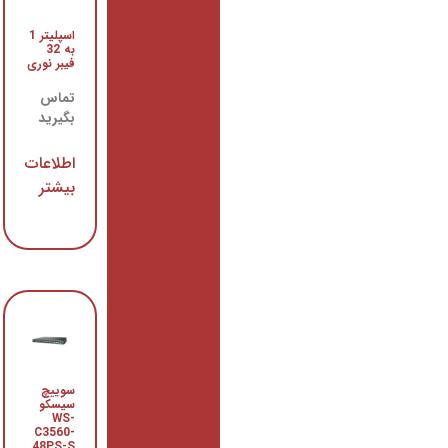
اسپلیتر 1
سوییچ
به 32
سیسکو
فیبر نوری
WS-
C3750-
48TS-S
تماس
بگیرید
تماس
بگیرید
اطلاعات
بیشتر
اطلاعات
بیشتر
سوییچ
سوییچ
سیسکو
سیسکو
WS-
WS-
C3750-
C3560-
24PS-S
48PS-S