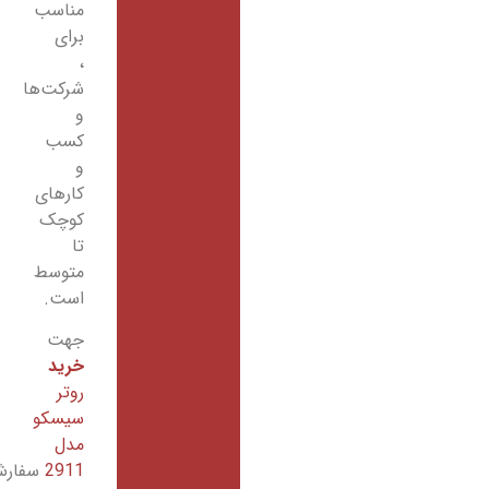
مناسب
برای
،
شرکت‌ها
و
کسب
و
کارهای
کوچک
تا
متوسط
است.
جهت
خرید
روتر
سیسکو
مدل
2911
سفارش