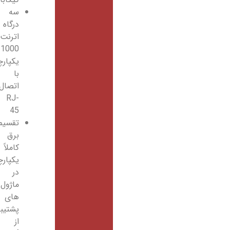
سه
درگاه
اترنت
10/100/1000
یکپارچه
با
اتصال
RJ-
45
تقسیم
برق
کاملاً
یکپارچه
در
ماژول
های
پشتیبانی
از