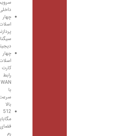
سرویس
داخلی
چهار
اسلات
پردازنده
سیگنال
دیجیتال
چهار
اسلات
کارت
رابط
WAN
با
سرعت
بالا
512
مگابایت
فضای
رم