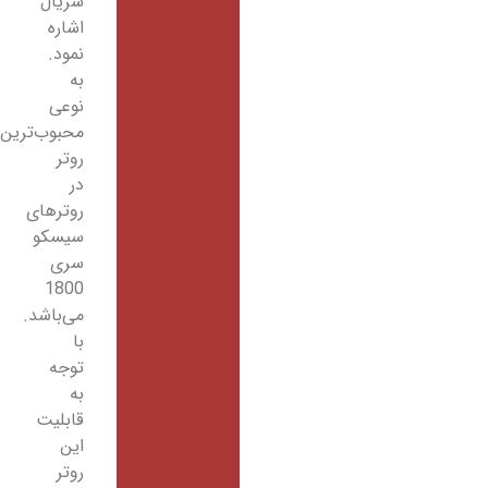
سریال
اشاره
نمود.
به
نوعی
محبوب‌ترین
روتر
در
روترهای
سیسکو
سری
1800
می‌باشد.
با
توجه
به
قابلیت
این
روتر