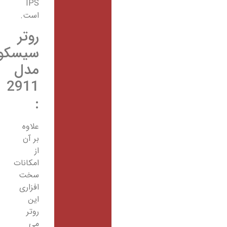
IPS
است.
روتر
سیسکو
مدل
2911
:
علاوه
بر آن
از
امکانات
سخت
افزاری
این
روتر
می