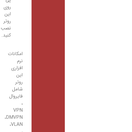
روی
این
روتر
نصب
کنید.
امکانات
نرم
افزاری
این
روتر
شامل
فایروال
،
VPN
،DMVPN
،VLAN
،