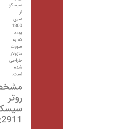
سیسکو
از
سری
1800
بوده
که به
صورت
ماژولار
طراحی
شده
است.
مشخصات
روتر
سیسکو
2911: