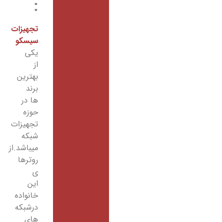
:
تجهیزات
سیسکو
یکی
از
بهترین
برند
ها در
حوزه
تجهیزات
شبکه
میباشد.از
روترها
ی
این
خانواده
درشبکه
های