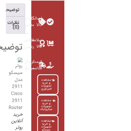
توضیحات
اصالت
گارانتی
نظرات
کالا
معتبر
(0)
سلامت
فاکتور
توضیحات
کالا
رسمی
قیمت
ارسال
مناسب
سریع
مشاهده
و خرید
تجهیزات
فیبرنوری
مشاهده
و خرید
تجهیزات
میکروتیک
خرید
آنلاین
مشاهده
و خرید
روتر
تجهیزات
سیسکو