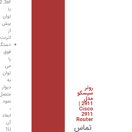
802.3af
با
توان
بیش
از
اترنت
دستگاه
فوق
را
می
توان
به
دیوار
روتر
سیسکو
متصل
مدل
نمود
2911 |
،
Cisco
2911
ابعاد
Router
آن
تماس
1U