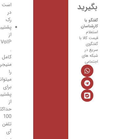
است
بگیرید
در
رک
گفتگو با
کارشناسان
پشتیبانی
استعلام
از
قیمت کالا با
VoIP
گفتگوی
.
سریع در
شبکه های
کامل
اجتماعی
منیجر
را
میتوانید
برای
پشتیبانی
از
حداکثر
100
تلفن
آی
پی