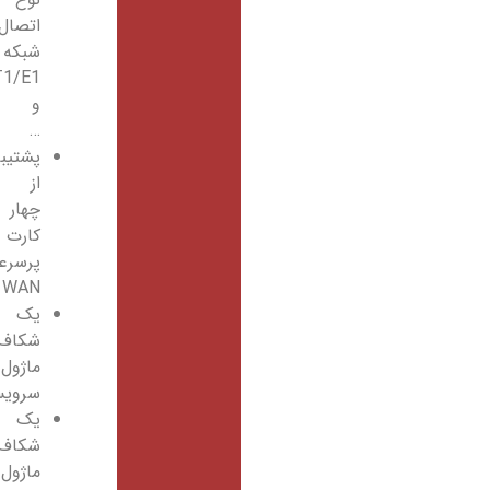
اتصال
شبکه
xDSL،T1/E1
و
…
پشتیبانی
از
چهار
کارت
پرسرعت
WAN
یک
شکاف
ماژول
سرویس
یک
شکاف
ماژول