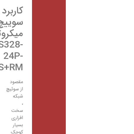
کاربرد
سوییچ
میکروتیک
CRS328-
24P-
4S+RM
مقصود
از سوئیچ
شبکه
،
سخت
افزاری
بسیار
کوچک