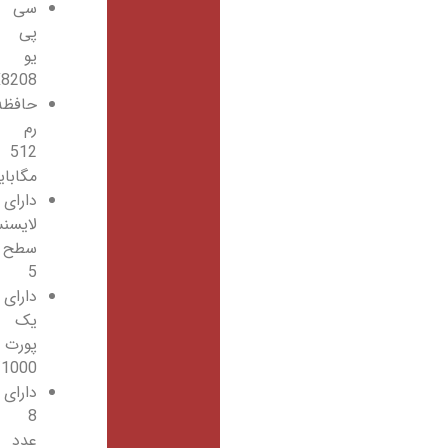
سی
پی
یو
98DX8208
حافظه
رم
512
مگابایت
دارای
لایسنس
سطح
5
دارای
یک
پورت
10/100/1000
دارای
8
عدد