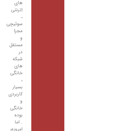
های
اِترنتی
،
سوئیچی
مجزا
و
مستقل
در
شبکه
های
خانگی
،
بسیار
کاربردی
و
خانگی
بوده
. اما
امروزه،