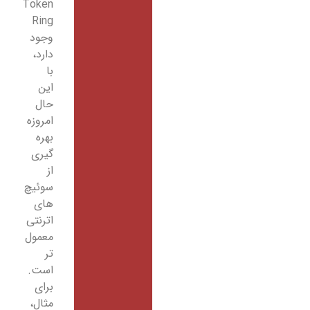
Token
Ring
وجود
دارد،
با
این
حال
امروزه
بهره
گیری
از
سوئیچ
های
اترنتی
معمول
تر
است.
برای
مثال،