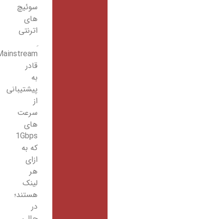
سوئیچ
های
اترنتی
Mainstream
قادر
به
پیشتیبانی
از
سرعت
های
1Gbps
که به
ازای
هر
لینک
هستند؛
در
حالی