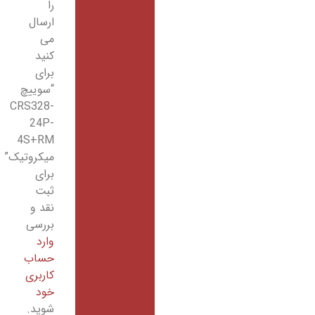
را
ارسال
می
کنید
برای
“سوییچ
CRS328-
24P-
4S+RM
میکروتیک”
برای
ثبت
نقد و
بررسی
وارد
حساب
کاربری
خود
شوید.