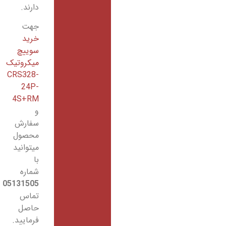
دارند.
جهت
خرید
سوییچ
میکروتیک
CRS328-
24P-
4S+RM
و
سفارش
محصول
میتوانید
با
شماره
05131505
تماس
حاصل
فرمایید.