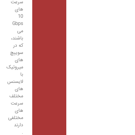
سرعت
های
10
Gbps
می
باشند،
که در
سوییچ
های
میروتیک
با
لایسنس
های
مختلف
سرعت
های
مختلفی
دارند
.