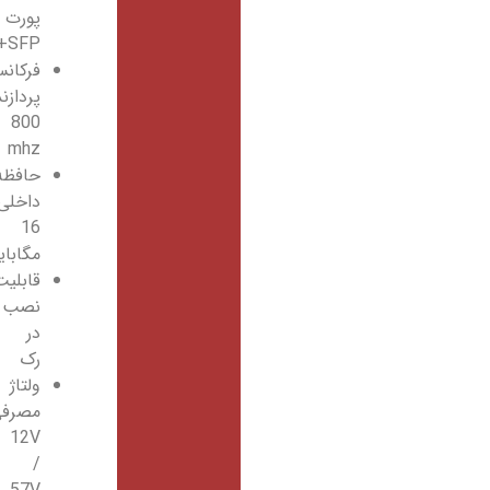
پورت
SFP+
فرکانس
پردازنده
800
mhz
حافظه
داخلی
16
مگابایت
قابلیت
نصب
در
رک
ولتاژ
مصرفی
12V
/