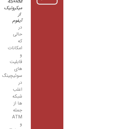
4S+RM
میکروتیک
از
آیفوم
در
حالی
که
امکانات
و
قابلیت
های
سوئیچینگ
در
اغلب
شبکه
ها از
جمله
ATM
و