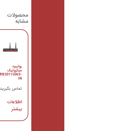
محصولات
مشابه
سوئیچ
روتربرد
سیسکو WS-
میکروتیک
C2960S-
RB2011UiAS-
48FPS-L
IN
تماس
تماس بگیرید
بگیرید
اطلاعات
اطلاعات
بیشتر
بیشتر