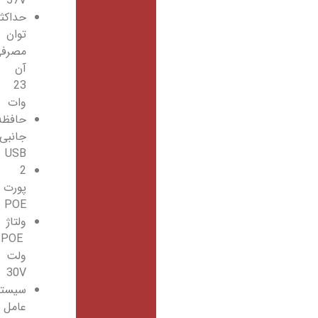
57V
حداکثر
توان
مصرفی
آن
23
وات
حافظه
جانبی
USB
2
پورت
POE
ولتاژ
POE
ولت
30V
سیستم
عامل