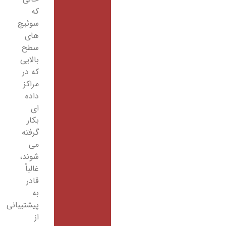
که
سوئیچ
های
سطح
بالایی
که در
مراکز
داده
ای
بکار
گرفته
می
شوند،
غالباً
قادر
به
پیشتیبانی
از