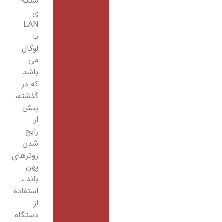
شبکه­
ی
LAN
یا
لوکال
می
باشد
که در
گذشته،
پیش
از
رایج
شدن
روترهای
پهن
باند ،
استفاده
از
دستگاه