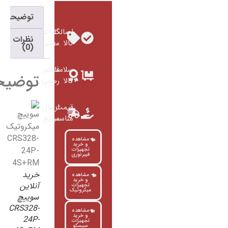
توضیحات
اصالت
گارانتی
نظرات
کالا
معتبر
(0)
سلامت
فاکتور
توضیحات
کالا
رسمی
قیمت
ارسال
مناسب
سریع
مشاهده
و خرید
تجهیزات
فیبرنوری
خرید
مشاهده
و خرید
آنلاین
تجهیزات
میکروتیک
سوییچ
CRS328-
مشاهده
و خرید
24P-
تجهیزات
سیسکو