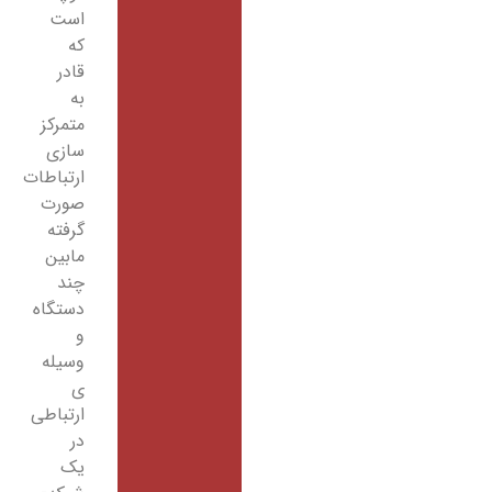
است
که
قادر
به
متمرکز
سازی
ارتباطات
صورت
گرفته
مابین
چند
دستگاه
و
وسیله
­ی
ارتباطی
در
یک