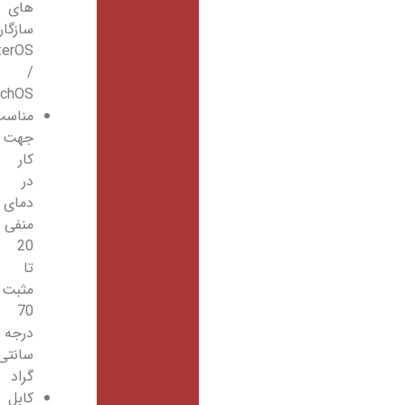
های
سازگار
RouterOS
/
SwitchOS
مناسب
جهت
کار
در
دمای
منفی
20
تا
مثبت
70
درجه
سانتی
گراد
کابل