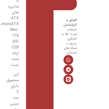
با
افزودن به سبد خرید
مادربرد
های
ATX
گفتگو با
،microATX
کارشناسان
Mini-
استعلام
قیمت کالا با
ITX
گفتگوی
،SSI
سریع در
CEB
شبکه های
اجتماعی
ارائه
شده
است.
این
محصول
دارای
2
عدد
سینی