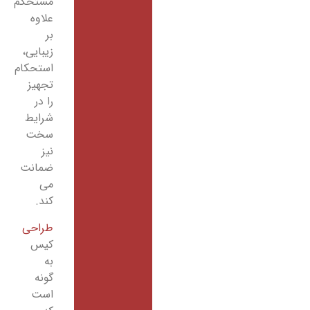
مستحکم
علاوه
بر
زیبایی،
استحکام
تجهیز
را در
شرایط
سخت
نیز
ضمانت
می
کند.
طراحی
کیس
به
گونه
است