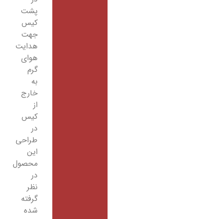
پشت
کیس
جهت
هدایت
هوای
گرم
به
خارج
از
کیس
در
طراحی
این
محصول
در
نظر
گرفته
شده