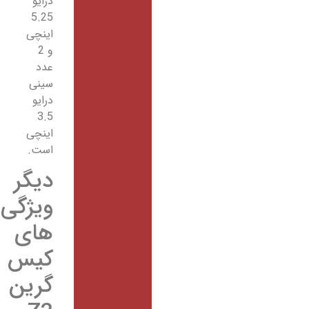
درایو
5.25
اینچی
و 2
عدد
سینی
درایو
3.5
اینچی
است.
دیگر
ویژگی
های
کیس
گرین