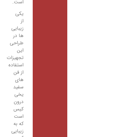
است.
یکی
از
زیبایی
ها در
طراحی
این
تجهیزات
استفاده
از فن
های
سفید
یخی
درون
کیس
است
که به
زیبایی