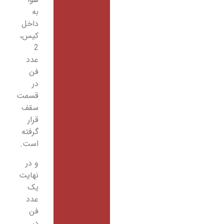
به
داخل
کیس،
2
عدد
فن
در
قسمت
سقف
قرار
گرفته
است.
و در
نهایت
یک
عدد
فن
در