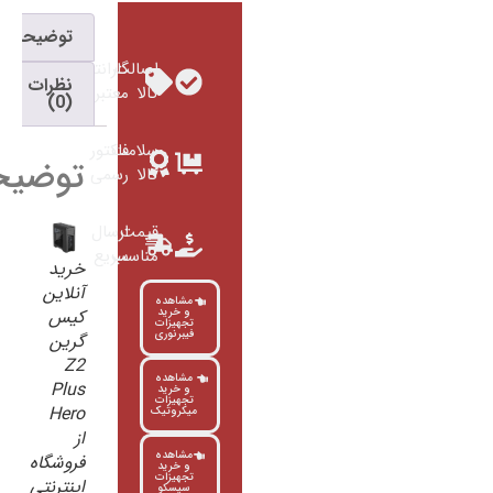
توضیحات
اصالت
گارانتی
نظرات
کالا
معتبر
(0)
سلامت
فاکتور
توضیحات
کالا
رسمی
قیمت
ارسال
مناسب
سریع
خرید
آنلاین
مشاهده
و خرید
کیس
تجهیزات
فیبرنوری
گرین
Z2
مشاهده
Plus
و خرید
تجهیزات
Hero
میکروتیک
از
مشاهده
فروشگاه
و خرید
تجهیزات
اینترنتی
سیسکو