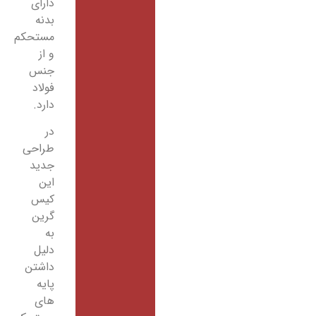
دارای
بدنه
مستحکم
و از
جنس
فولاد
دارد.
در
طراحی
جدید
این
کیس
گرین
به
دلیل
داشتن
پایه
های