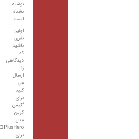
نوشته
نشده
است.
اولین
نفری
باشید
که
دیدگاهی
را
ارسال
می
کنید
برای
“کیس
گرین
مدل
Z2PlusHero”
برای