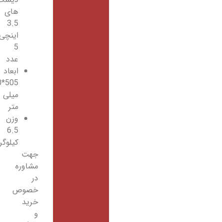
های
3.5
اینچی
5
عدد
ابعاد
505*480*200
میلی
متر
وزن
6.5
کیلوگرم
جهت
مشاوره
در
خصوص
خرید
و