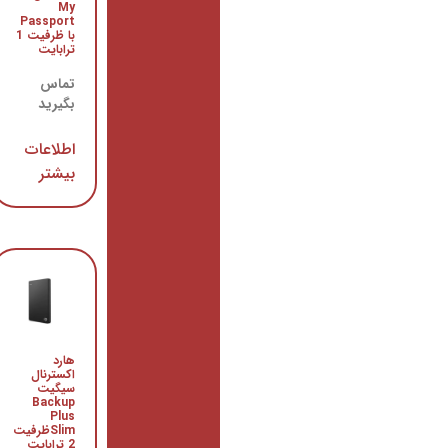
My
GP330A-
Passport
HED
با ظرفیت 1
ترابایت
تماس
بگیرید
تماس
بگیرید
اطلاعات
بیشتر
اطلاعات
بیشتر
هارد
هارد
اینترنال
اکسترنال
Purple
سیگیت
PURZ با
Backup
ظرفیت 8
Plus
ترابایت
Slimظرفیت
2 ترابایت