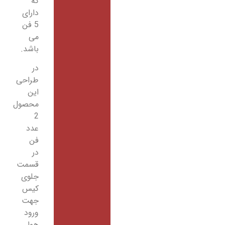
که
دارای
5 فن
می
باشد.
در
طراحی
این
محصول
2
عدد
فن
در
قسمت
جلوی
کیس
جهت
ورود
هوا