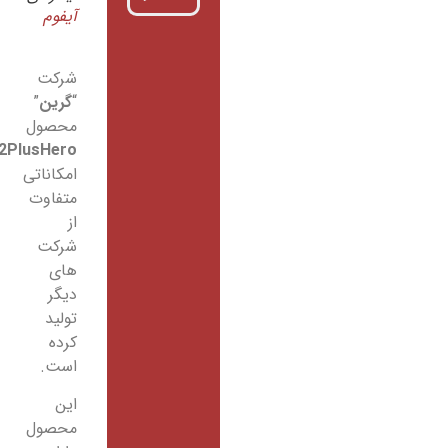
آیفوم
شرکت
“
گرین
”
محصول
Z2PlusHero
با
امکاناتی
متفاوت
از
شرکت
های
دیگر
تولید
کرده
است.
این
محصول