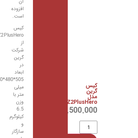
آن
افزوده
است.
کیس
Z2PlusHero
از
شرکت
گرین
در
ابعاد
505*480*200
کیس
میلی
گرین
متر با
مدل
Z2PlusHero
وزن
71.500.000
ریال
6.5
کیلوگرم
و
سازگار