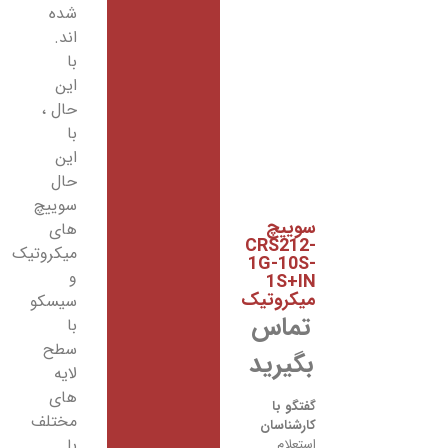
شده
اند.
با
این
حال ،
با
این
حال
سوییچ
سوییچ
های
CRS212-
میکروتیک
1G-10S-
و
1S+IN
میکروتیک
سیسکو
تماس
با
سطح
بگیرید
لایه
های
گفتگو با
مختلف
کارشناسان
با
استعلام