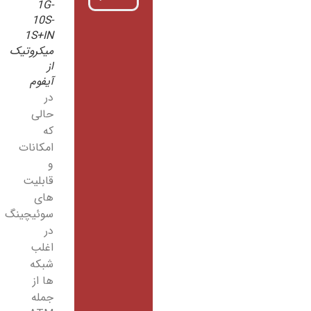
1G-
10S-
1S+IN
میکروتیک
از
آیفوم
در
حالی
که
امکانات
و
قابلیت
های
سوئیچینگ
در
اغلب
شبکه
ها از
جمله