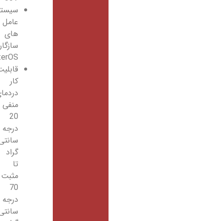
سیستم
عامل
های
سازگار
RouterOS
قابلیت
کار
دردمای
منفی
20
درجه
سانتی
گراد
تا
مثبت
70
درجه
سانتی