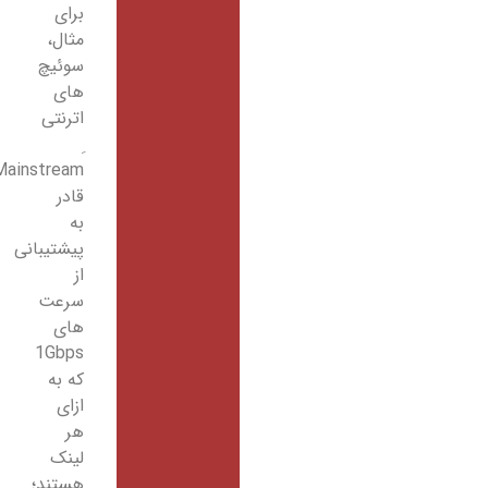
برای
مثال،
سوئیچ
های
اترنتی
Mainstream
قادر
به
پیشتیبانی
از
سرعت
های
1Gbps
که به
ازای
هر
لینک
هستند؛