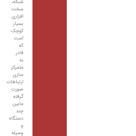
شبکه،
سخت
افزاری
بسیار
کوچک
است
که
قادر
به
متمرکز
سازی
ارتباطات
صورت
گرفته
مابین
چند
دستگاه
و
وسیله