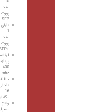
10
عدد
پورت
SFP
دارای
1
عدد
پورت
+SFP
فرکانس
پردازنده
400
mhz
حافظه
داخلی
16
مگابایت
ولتاژ
مصرفی