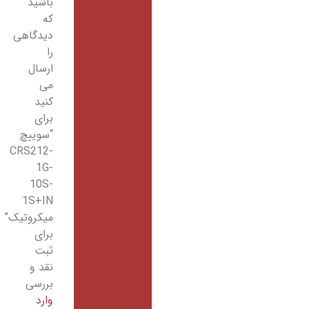
باشید
که
دیدگاهی
را
ارسال
می
کنید
برای
“سوییچ
CRS212-
1G-
10S-
1S+IN
میکروتیک”
برای
ثبت
نقد و
بررسی
وارد