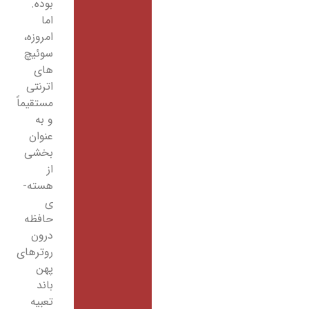
بوده.
اما
امروزه،
سوئیچ
های
اترنتی
مستقیماً
و به
عنوان
بخشی
از
هسته­
ی
حافظه
درون
روترهای
پهن
باند
تعبیه