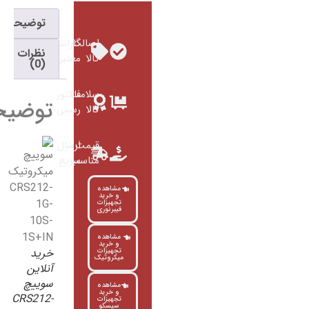
توضیحات
اصالت
گارانتی
نظرات
کالا
معتبر
(0)
سلامت
فاکتور
توضیحات
کالا
رسمی
قیمت
ارسال
مناسب
سریع
مشاهده
و خرید
تجهیزات
فیبرنوری
مشاهده
و خرید
خرید
تجهیزات
میکروتیک
آنلاین
سوییچ
مشاهده
و خرید
CRS212-
تجهیزات
سیسکو