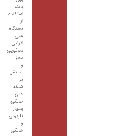
باند،
استفاده
از
دستگاه
های
اِترنتی،
سوئیچی
مجزا
و
مستقل
در
شبکه
های
خانگی،
بسیار
کاربردی
و
خانگی