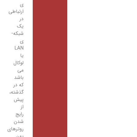
­ی
ارتباطی
در
یک
شبکه­
ی
LAN
یا
لوکال
می
باشد
که در
گذشته،
پیش
از
رایج
شدن
روترهای
پهن