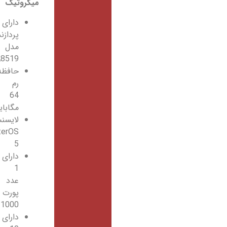
میکروتیک
دارای
پردازنده
مدل
QCA8519
حافظه
رم
64
مگابایت
لایسنس
RouterOS
5
دارای
1
عدد
پورت
10/100/1000
دارای