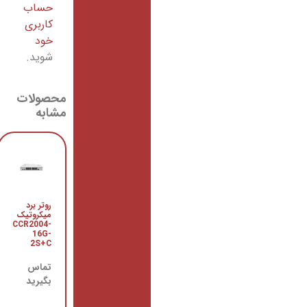
حساب
کاربری
خود
شوید.
محصولات
مشابه
روتر برد
روتر
میکروتیک
CCR1009-
7G-1C-
CCR2004-
1S+PC
16G-
2S+C
میکروتیک
تماس
تماس
بگیرید
بگیرید