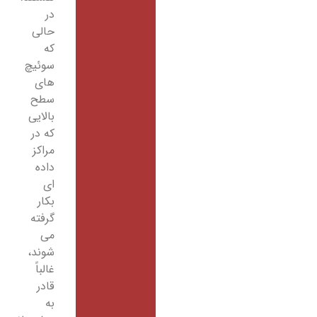
در
حالی
که
سوئیچ
های
سطح
بالایی
که در
مراکز
داده
ای
بکار
گرفته
می
شوند،
غالباً
قادر
به