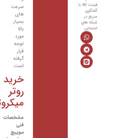
قیمت کالا با
سرعت
گفتگوی
های
سریع در
بسیار
شبکه های
بالا
اجتماعی
مورد
توجه
قرار
گرفته
است.
خرید
روتر
میکروتیک
مشخصات
فنی
سوییچ