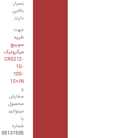
بسیار
بالایی
دارند.
جهت
خرید
سوییچ
میکروتیک
CRS212-
1G-
10S-
1S+IN
و
سفارش
محصول
میتوانید
با
شماره
05131505