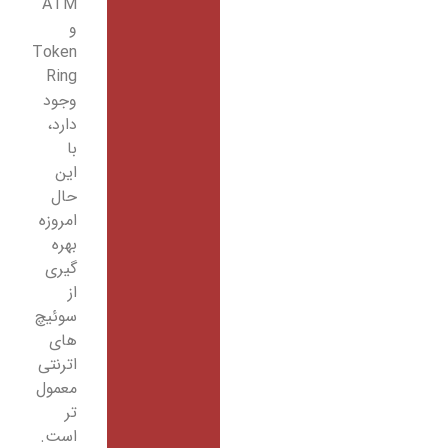
ATM
و
Token
Ring
وجود
دارد،
با
این
حال
امروزه
بهره
گیری
از
سوئیچ
های
اترنتی
معمول
تر
است.