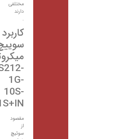
مختلفی
دارند
.
کاربرد
سوییچ
میکروتیک
CRS212-
1G-
10S-
1S+IN
مقصود
از
سوئیچ