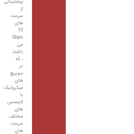
پیشتیبانی
از
سرعت
های
10
Gbps
می
باشند
، که
در
سوییچ
های
میکروتیک
با
لایسنس
های
مختلف
سرعت
های