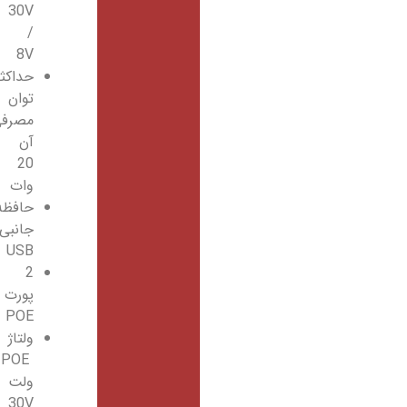
30V
/
8V
حداکثر
توان
مصرفی
آن
20
وات
حافظه
جانبی
USB
2
پورت
POE
ولتاژ
POE
ولت
30V