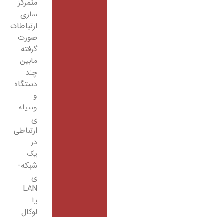
متمرکز
سازی
ارتباطات
صورت
گرفته
مابین
چند
دستگاه
و
وسیله
­ی
ارتباطی
در
یک
شبکه­
ی
LAN
یا
لوکال