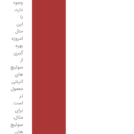
وجود
دارد،
با
این
حال
امروزه
بهره
گیری
از
سوئیچ
های
اترنتی
معمول
تر
است.
برای
مثال،
سوئیچ
های