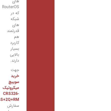
های
RouterOS
که در
شبکه
های
قدرتمند
هم
کاربرد
بسیار
بالایی
دارند.
جهت
خرید
سوییچ
میکروتیک
CRS326-
24S+2Q+RM
و
سفارش