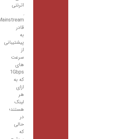
اترنتی
Mainstream
قادر
به
پیشتیبانی
از
سرعت
های
1Gbps
که به
ازای
هر
لینک
هستند؛
در
حالی
که