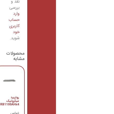
نقد و
بررسی
وارد
حساب
کاربری
خود
شوید.
محصولات
مشابه
روتر
CCR1009-
روتربرد
7G-1C-
میکروتیک
1S+PC
RB1100AHx4
میکروتیک
تماس