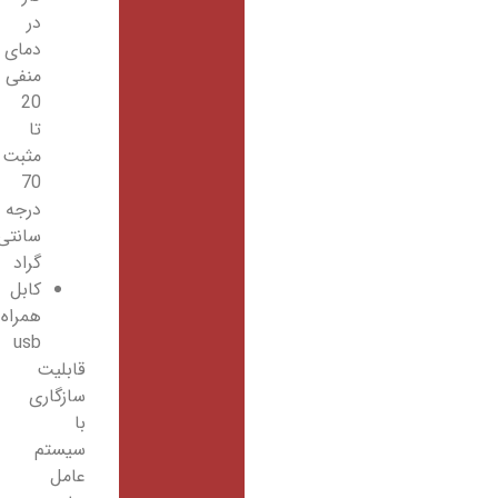
در
دمای
منفی
20
تا
مثبت
70
درجه
سانتی
گراد
کابل
همراه
usb
قابلیت
سازگاری
با
سیستم
عامل