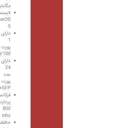
مگابایت
لایسنس
RouterOS
5
دارای
1
پورت
10/100
دارای
24
عدد
پورت
SFP+
فرکانس
پردازنده
800
mhz
حافظه