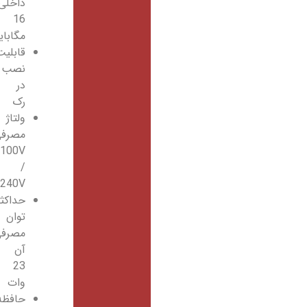
داخلی
16
مگابایت
قابلیت
نصب
در
رک
ولتاژ
مصرفی
100V
/
240V
حداکثر
توان
مصرفی
آن
23
وات
حافظه