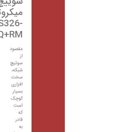
سوییچ
میکروتیک
CRS326-
24S+2Q+RM
مقصود
از
سوئیچ
شبکه،
سخت
افزاری
بسیار
کوچک
است
که
قادر
به