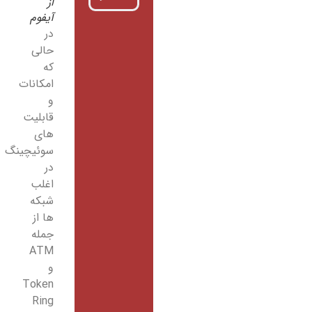
از
آیفوم
در
حالی
که
امکانات
و
قابلیت
های
سوئیچینگ
در
اغلب
شبکه
ها از
جمله
ATM
و
Token
Ring