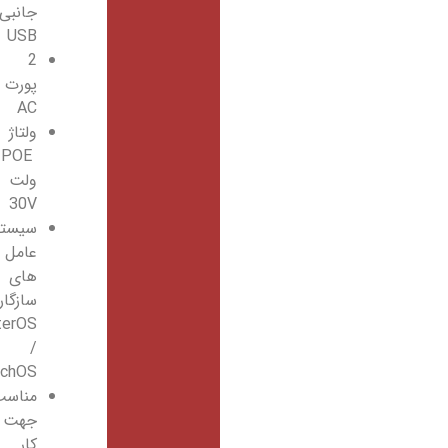
جانبی
USB
2
پورت
AC
ولتاژ
POE
ولت
30V
سیستم
عامل
های
سازگار
RouterOS
/
SwitchOS
مناسب
جهت
کار