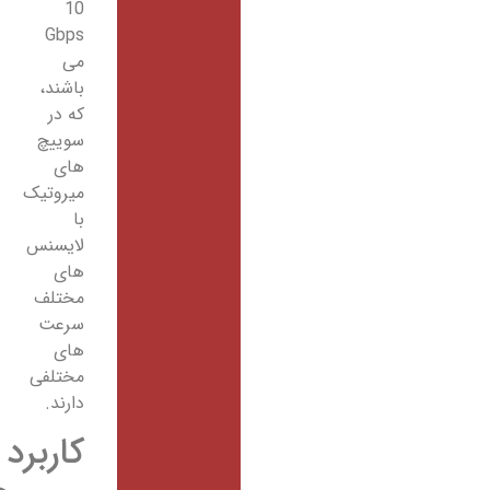
10
Gbps
می
باشند،
که در
سوییچ
های
میروتیک
با
لایسنس
های
مختلف
سرعت
های
مختلفی
دارند.
کاربرد