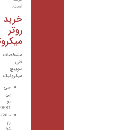
است.
خرید
روتر
میکروتیک
مشخصات
فنی
سوییچ
میکروتیک
سی
پی
یو
QCA9531
حافظه
رم
64