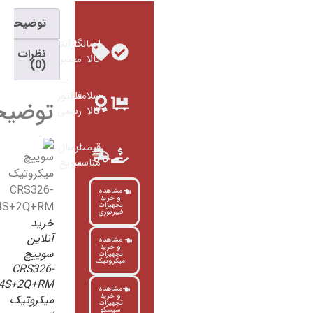
توضیحات
اصالت
گارانتی
نظرات
کالا
معتبر
(0)
سلامت
فاکتور
توضیحات
کالا
رسمی
قیمت
ارسال
مناسب
سریع
مشاهده
و خرید
تجهیزات
فیبرنوری
خرید
آنلاین
مشاهده
و خرید
سوییچ
تجهیزات
میکروتیک
CRS326-
24S+2Q+RM
مشاهده
و خرید
میکروتیک
تجهیزات
سیسکو