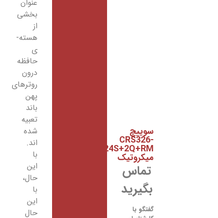
عنوان
بخشی
از
هسته­
ی
حافظه
درون
روترهای
پهن
باند
تعبیه
ییچ
شده
CRS326
اند.
24S+2Q+R
با
کروتیک
این
ماس
حال،
گیرید
با
این
تگو با
حال