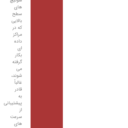
سوئیچ
های
سطح
بالایی
که در
مراکز
داده
ای
بکار
گرفته
می
شوند،
غالباً
قادر
به
پیشتیبانی
از
سرعت
های