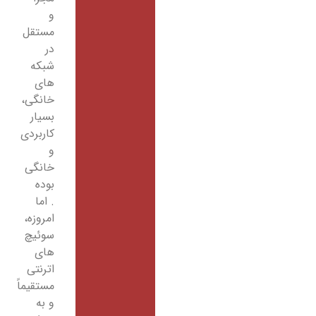
و
مستقل
در
شبکه
های
خانگی،
بسیار
کاربردی
و
خانگی
بوده
. اما
امروزه،
سوئیچ
های
اترنتی
مستقیماً
و به