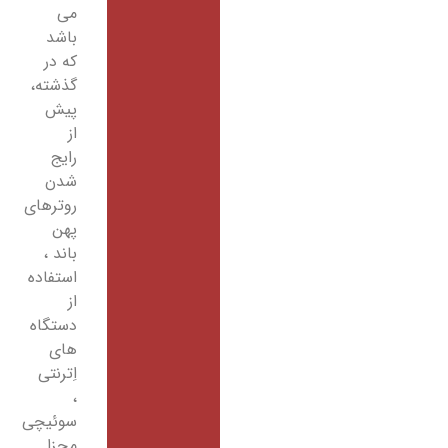
می
باشد
که در
گذشته،
پیش
از
رایج
شدن
روترهای
پهن
باند ،
استفاده
از
دستگاه
های
اِترنتی
،
سوئیچی
مجزا