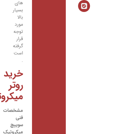
های
بسیار
بالا
مورد
توجه
قرار
گرفته
است
.
خرید
روتر
میکروتیک
مشخصات
فنی
سوییچ
میکروتیک