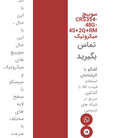
اند.
با
وییچ
این
CRS354
حال ،
48G
با
4S+2Q+R
یکروتیک
این
تماس
حال
سوییچ
بگیرید
های
میکروتیک
فتگو با
و
ارشناسان
ستعلام
سیسکو
یمت کالا با
با
فتگوی
سطح
ریع در
لایه
بکه های
جتماعی
های
مختلف
با
سرعت