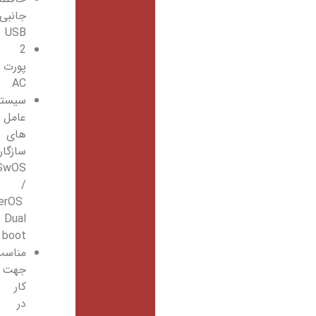
جانبی
USB
2
پورت
AC
سیستم
عامل
های
سازگار
SwOS
/
RouterOS
Dual
boot
مناسب
جهت
کار
در