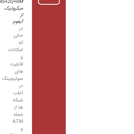
4S+2Q+RM
میکروتیک
از
آیفوم
در
حالی
که
امکانات
و
قابلیت
های
سوئیچینگ
در
اغلب
شبکه
ها از
جمله
ATM
و