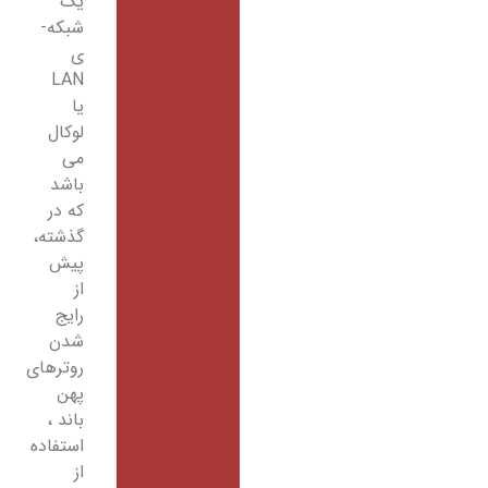
یک
شبکه­
ی
LAN
یا
لوکال
می
باشد
که در
گذشته،
پیش
از
رایج
شدن
روترهای
پهن
باند ،
استفاده
از