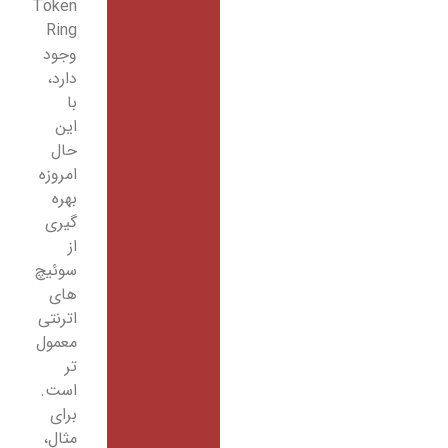
Token
Ring
وجود
دارد،
با
این
حال
امروزه
بهره
گیری
از
سوئیچ
های
اترنتی
معمول
تر
است.
برای
مثال،