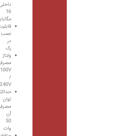
داخلی
16
مگابایت
قابلیت
نصب
در
رک
ولتاژ
مصرفی
100V
/
240V
حداکثر
توان
مصرفی
آن
50
وات
حافظه