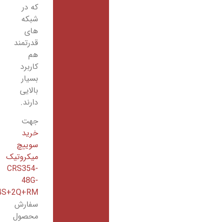
که در
شبکه
های
قدرتمند
هم
کاربرد
بسیار
بالایی
دارند.
جهت
خرید
سوییچ
میکروتیک
CRS354-
48G-
4S+2Q+RM
و
سفارش
محصول