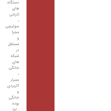
دستگاه
های
اِترنتی
،
سوئیچی
مجزا
و
مستقل
در
شبکه
های
خانگی
،
بسیار
کاربردی
و
خانگی
بوده
. اما