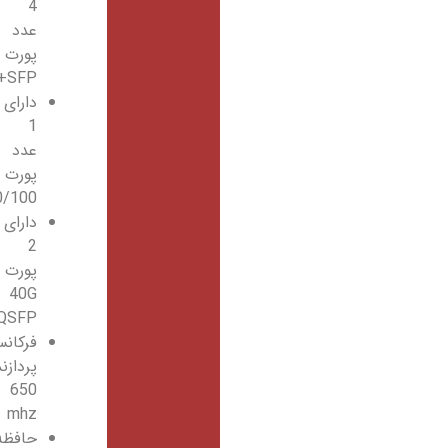
4
عدد
پورت
SFP+
دارای
1
عدد
پورت
10/100
دارای
2
پورت
40G
QSFP
فرکانس
پردازنده
650
mhz
حافظه