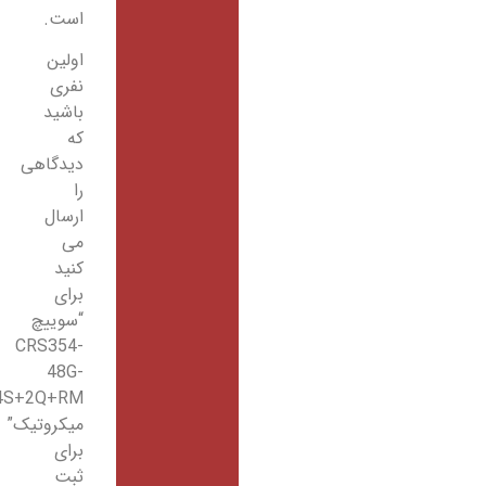
است.
اولین
نفری
باشید
که
دیدگاهی
را
ارسال
می
کنید
برای
“سوییچ
CRS354-
48G-
4S+2Q+RM
میکروتیک”
برای
ثبت