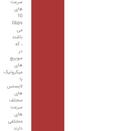
سرعت
های
10
Gbps
می
باشند
، که
در
سوییچ
های
میکروتیک
با
لایسنس
های
مختلف
سرعت
های
مختلفی
دارند