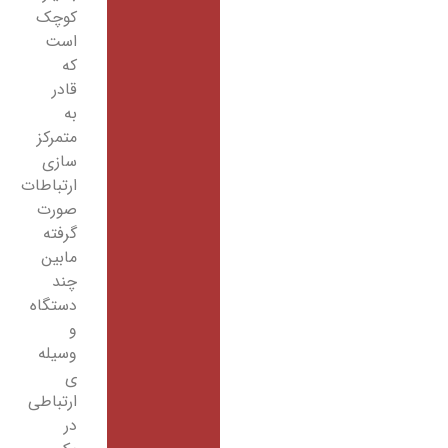
کوچک
است
که
قادر
به
متمرکز
سازی
ارتباطات
صورت
گرفته
مابین
چند
دستگاه
و
وسیله
­ی
ارتباطی
در