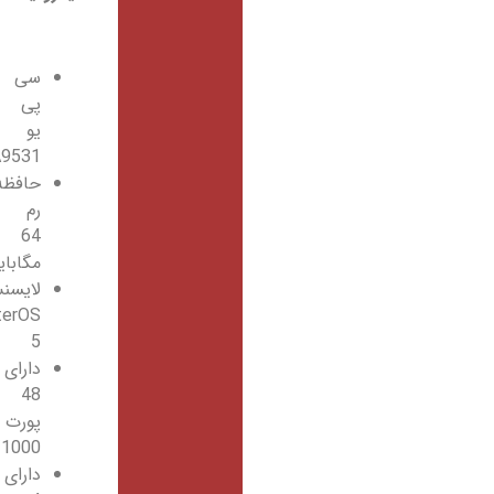
سی
پی
یو
QCA9531
حافظه
رم
64
مگابایت
لایسنس
RouterOS
5
دارای
48
پورت
10/100/1000
دارای