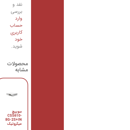
نقد و
بررسی
وارد
حساب
کاربری
خود
شوید.
محصولات
مشابه
روتر
سوییچ
CCR1009-
CSS610-
7G-1C-
8G-2S+IN
1S+
میکروتیک
میکروتیک