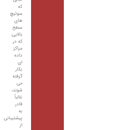
که
سوئیچ
های
سطح
بالایی
که در
مراکز
داده
ای
بکار
گرفته
می
شوند،
غالباً
قادر
به
پیشتیبانی
از