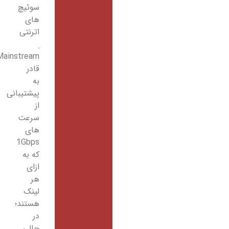
سوئیچ
های
اترنتی
Mainstream
قادر
به
پیشتیبانی
از
سرعت
های
1Gbps
که به
ازای
هر
لینک
هستند؛
در
حالی