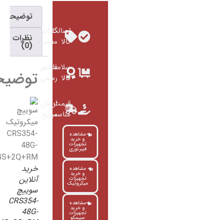
توضیحات
اصالت
گارانتی
نظرات
کالا
معتبر
(0)
سلامت
فاکتور
توضیحات
کالا
رسمی
قیمت
ارسال
مناسب
سریع
مشاهده
و خرید
تجهیزات
فیبرنوری
خرید
مشاهده
و خرید
آنلاین
تجهیزات
میکروتیک
سوییچ
CRS354-
مشاهده
و خرید
48G-
تجهیزات
سیسکو