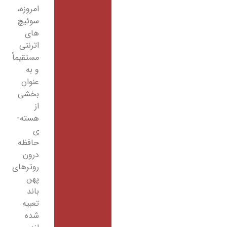
امروزه،
سوئیچ
های
اترنتی
مستقیماً
و به
عنوان
بخشی
از
هسته­
ی
حافظه
درون
روترهای
پهن
باند
تعبیه
شده