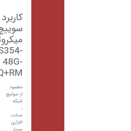
.
کاربرد
سوییچ
میکروتیک
CRS354-
48G-
4S+2Q+RM
مقصود
از سوئیچ
شبکه
،
سخت
افزاری
بسیار