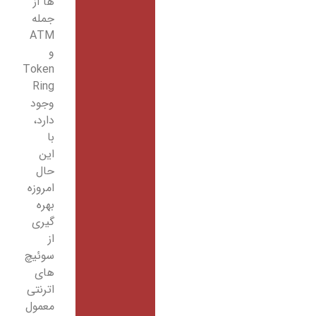
ها از
جمله
ATM
و
Token
Ring
وجود
دارد،
با
این
حال
امروزه
بهره
گیری
از
سوئیچ
های
اترنتی
معمول