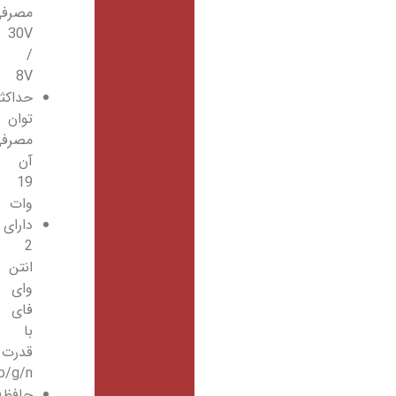
مصرفی
30V
/
8V
حداکثر
توان
مصرفی
آن
19
وات
دارای
2
انتن
وای
فای
با
قدرت
802.11b/g/n
حافظه