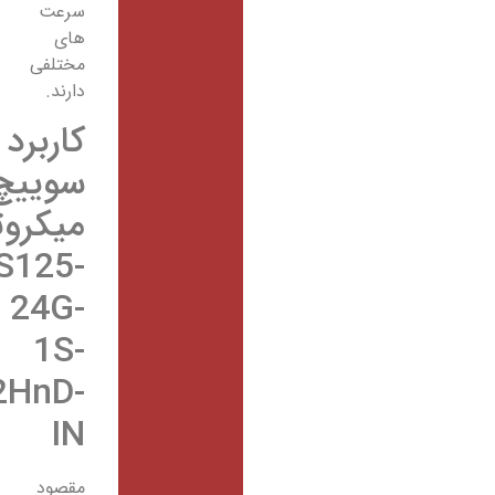
سرعت
های
مختلفی
دارند.
کاربرد
سوییچ
میکروتیک
CRS125-
24G-
1S-
2HnD-
IN
مقصود