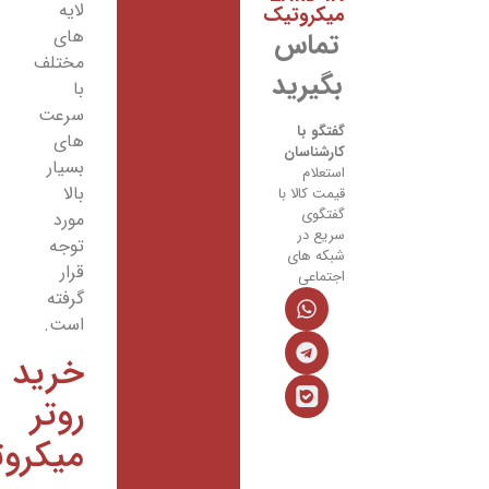
لایه
میکروتیک
های
تماس
مختلف
بگیرید
با
سرعت
گفتگو با
های
کارشناسان
بسیار
استعلام
بالا
قیمت کالا با
گفتگوی
مورد
سریع در
توجه
شبکه های
قرار
اجتماعی
گرفته
است.
خرید
روتر
میکروتیک