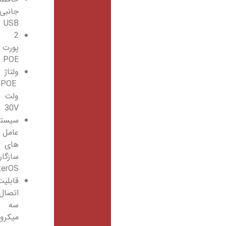
جانبی
USB
2
پورت
POE
ولتاژ
POE
ولت
30V
سیستم
عامل
های
سازگار
RouterOS
قابلیت
اتصال
سه
میکرو