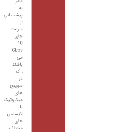
قادر
به
پیشتیبانی
از
سرعت
های
10
Gbps
می
باشند
، که
در
سوییچ
های
میکروتیک
با
لایسنس
های
مختلف