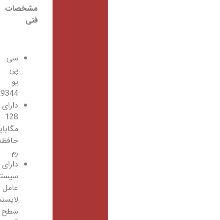
مشخصات
فنی
سی
پی
یو
AR9344
دارای
128
مگابایت
حافظه
رم
دارای
سیستم
عامل
لایسنس
سطح