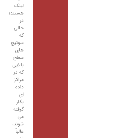
لینک
هستند؛
در
حالی
که
سوئیچ
های
سطح
بالایی
که در
مراکز
داده
ای
بکار
گرفته
می
شوند،
غالباً