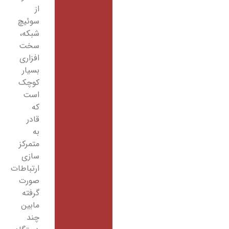
از
سوئیچ
شبکه،
سخت
افزاری
بسیار
کوچک
است
که
قادر
به
متمرکز
سازی
ارتباطات
صورت
گرفته
مابین
چند