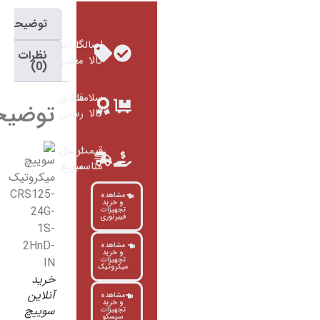
توضیحات
اصالت
گارانتی
نظرات
کالا
معتبر
(0)
سلامت
فاکتور
توضیحات
کالا
رسمی
قیمت
ارسال
مناسب
سریع
مشاهده
و خرید
تجهیزات
فیبرنوری
مشاهده
و خرید
تجهیزات
میکروتیک
خرید
آنلاین
مشاهده
و خرید
سوییچ
تجهیزات
سیسکو