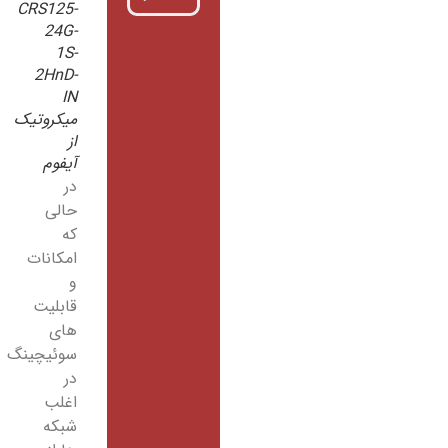
CRS125-
24G-
1S-
2HnD-
IN
میکروتیک
از
آیفوم
در
حالی
که
امکانات
و
قابلیت
های
سوئیچینگ
در
اغلب
شبکه