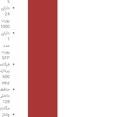
5
دارای
24
پورت
10/100/1000
دارای
1
عدد
پورت
SFP
فرکانس
پردازنده
600
mhz
حافظه
داخلی
128
مگابایت
ولتاژ