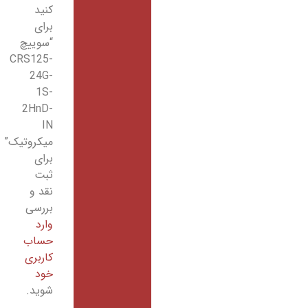
کنید
برای
“سوییچ
CRS125-
24G-
1S-
2HnD-
IN
میکروتیک”
برای
ثبت
نقد و
بررسی
وارد
حساب
کاربری
خود
شوید.