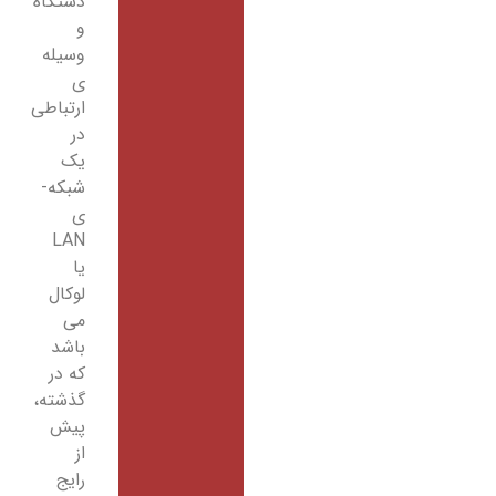
دستگاه
و
وسیله
­ی
ارتباطی
در
یک
شبکه­
ی
LAN
یا
لوکال
می
باشد
که در
گذشته،
پیش
از
رایج