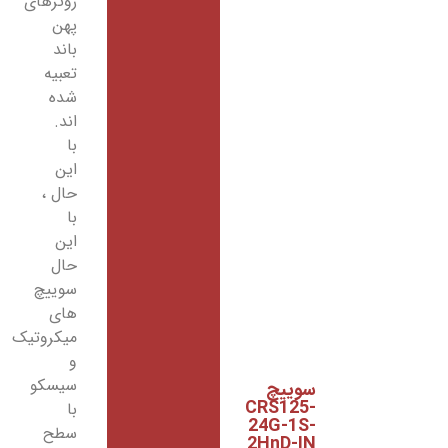
روترهای
پهن
باند
تعبیه
شده
اند.
با
این
حال ،
با
این
حال
سوییچ
های
میکروتیک
و
سیسکو
سوییچ
CRS125-
با
24G-1S-
سطح
2HnD-IN