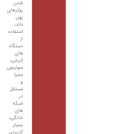
شدن
روترهای
پهن
باند،
استفاده
از
دستگاه
های
اِترنتی،
سوئیچی
مجزا
و
مستقل
در
شبکه
های
خانگی،
بسیار
کاربردی