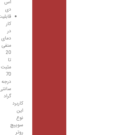
اس
دی
قابلیت
کار
در
دمای
منفی
20
تا
مثبت
70
درجه
سانتی
گراد
کاربرد
این
نوع
سوییچ
روتر