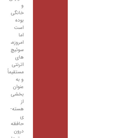
و
خانگی
بوده
است
اما
امروزه،
سوئیچ
های
اترنتی
مستقیماً
و به
عنوان
بخشی
از
هسته­
ی
حافظه
درون