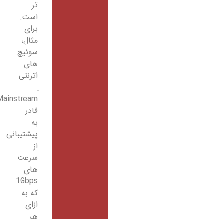
تر
است.
برای
مثال،
سوئیچ
های
اترنتی
Mainstream
قادر
به
پیشتیبانی
از
سرعت
های
1Gbps
که به
ازای
هر